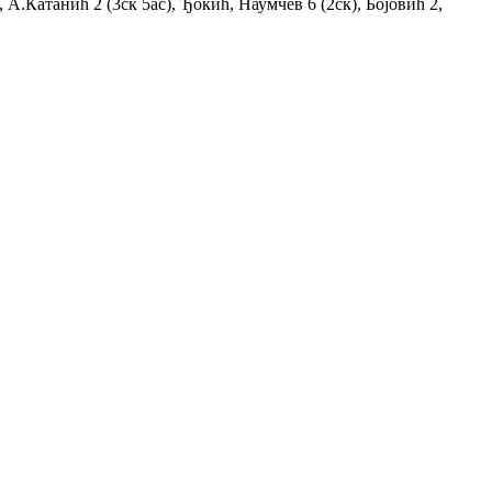
 А.Катанић 2 (3ск 5ас), Ђокић, Наумчев 6 (2ск), Бојовић 2,