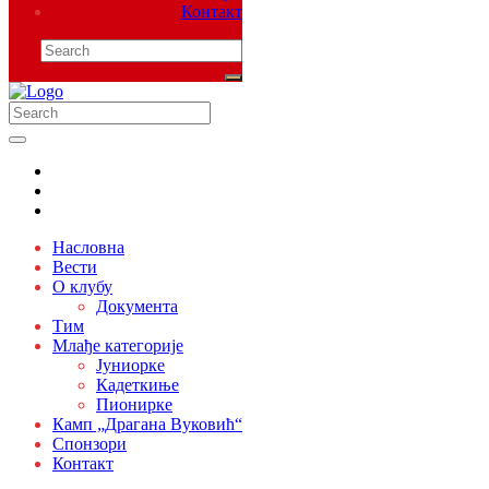
Контакт
Насловна
Вести
О клубу
Документа
Тим
Млађе категорије
Јуниорке
Кадеткиње
Пионирке
Камп „Драгана Вуковић“
Спонзори
Контакт