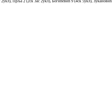
2укл), Прља 2 (2ск 3ас 2укл), Богићевић 9 (4ск 5укл), Зукановић,