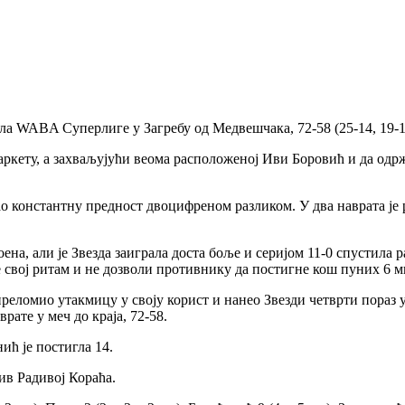
а WABA Суперлиге у Загребу од Медвешчака, 72-58 (25-14, 19-18,
аркету, а захваљујући веома расположеној Иви Боровић и да одр
 константну предност двоцифреном разликом. У два наврата је ра
на, али је Звезда заиграла доста боље и серијом 11-0 спустила 
е свој ритам и не дозволи противнику да постигне кош пуних 6 м
преломио утакмицу у своју корист и нанео Звезди четврти пораз 
рате у меч до краја, 72-58.
ић је постигла 14.
ив Радивој Кораћа.