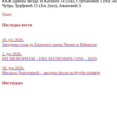
ККЖ Црвена звезда: И.Катанић 14 (5ск), Стјепановић 5 (9ск 5ас 
Чубра, Ђорђевић 15 (3ск 2укл), Јовановић 3.
Share
Последње вести
16. јул 2026.
Звездина стаза до Евролиге преко Чешке и Мађарске
2. јул 2026.
ИН МЕМОРИАМ – ЕВА МАТКОВИЋ (1950 – 2026)
30. јун 2026.
Милица Драгичевић – звездин бисер за будуће трофеје
Инстаграм