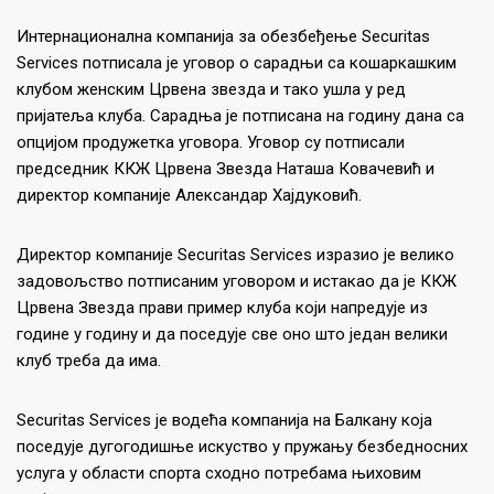
Интернационална компанија за обезбеђење Securitas
Services потписала је уговор о сарадњи са кошаркашким
клубом женским Црвена звезда и тако ушла у ред
пријатеља клуба. Сарадња је потписана на годину дана са
опцијом продужетка уговора. Уговор су потписали
председник ККЖ Црвена Звезда Наташа Ковачевић и
директор компаније Александар Хајдуковић.
Директор компаније Securitas Services изразио је велико
задовољство потписаним уговором и истакао да је ККЖ
Црвена Звезда прави пример клуба који напредује из
године у годину и да поседује све оно што један велики
клуб треба да има.
Securitas Services је водећа компанија на Балкану која
поседује дугогодишње искуство у пружању безбедносних
услуга у области спорта сходно потребама њиховим