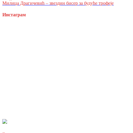
Милица Драгичевић – звездин бисер за будуће трофеје
Инстаграм