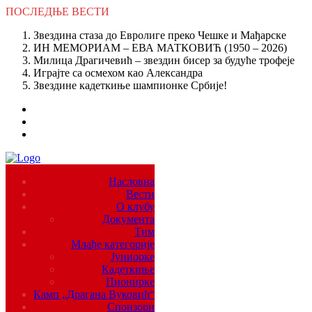
ПОСЛЕДЊЕ
ВЕСТИ
Звездина стаза до Евролиге преко Чешке и Мађарске
ИН МЕМОРИАМ – ЕВА МАТКОВИЋ (1950 – 2026)
Милица Драгичевић – звездин бисер за будуће трофеје
Играјте са осмехом као Александра
Звездине кадеткиње шампионке Србије!
Насловна
Вести
О клубу
Документа
Тим
Млађе категорије
Јуниорке
Кадеткиње
Пионирке
Камп „Драгана Вуковић“
Спонзори