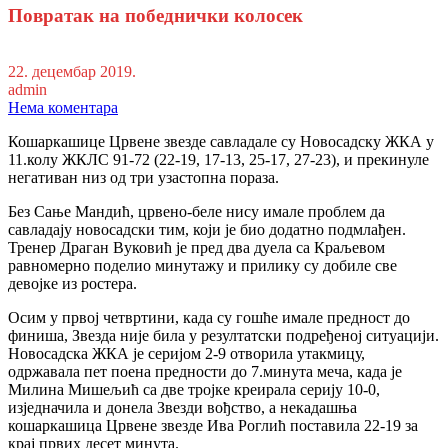
Повратак на победнички колосек
22. децембар 2019.
admin
Нема коментара
Кошаркашице Црвене звезде савладале су Новосадску ЖКА у
11.колу ЖКЛС 91-72 (22-19, 17-13, 25-17, 27-23), и прекинуле
негативан низ од три узастопна пораза.
Без Сање Мандић, црвено-беле нису имале проблем да
савладају новосадски тим, који је био додатно подмлађен.
Тренер Драган Вуковић је пред два дуела са Краљевом
равномерно поделио минутажу и прилику су добиле све
девојке из ростера.
Осим у првој четвртини, када су гошће имале предност до
финиша, Звезда није била у резултатски подређеној ситуацији.
Новосадска ЖКА је серијом 2-9 отворила утакмицу,
одржавала пет поена предности до 7.минута меча, када је
Милина Мишељић са две тројке креирала серију 10-0,
изједначила и донела Звезди вођство, а некадашња
кошаркашица Црвене звезде Ива Роглић поставила 22-19 за
крај првих десет минута.