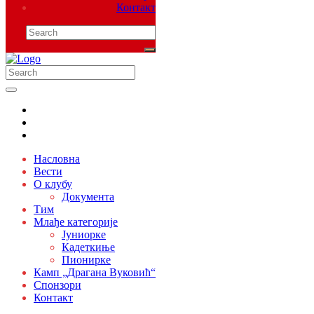
Контакт
Насловна
Вести
О клубу
Документа
Тим
Млађе категорије
Јуниорке
Кадеткиње
Пионирке
Камп „Драгана Вуковић“
Спонзори
Контакт