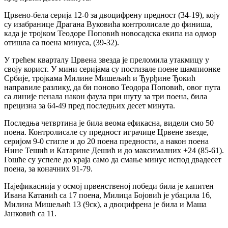
Црвено-бела серија 12-0 за двоцифрену предност (34-19), коју
су изабранице Драгана Вуковића контролисале до финиша,
када је тројком Теодоре Поповић новосадска екипа на одмор
отишла са поена минуса, (39-32).
У трећем кварталу Црвена звезда је преломила утакмицу у
своју корист. У мини серијама су постизале поене шампионке
Србије, тројкама Милине Мишељић и Ђурђине Ђокић
направиле разлику, да би поново Теодора Поповић, овог пута
са линије пенала након фаула при шуту за три поена, била
прецизна за 64-49 пред последњих десет минута.
Последња четвртина је била веома ефикасна, видели смо 50
поена. Контролисале су предност играчице Црвене звезде,
серијом 9-0 стигле и до 20 поена предности, а након поена
Нине Тешић и Катарине Дешић и до максималних +24 (85-61).
Гошће су успеле до краја само да смање минус испод двадесет
поена, за коначних 91-79.
Најефикаснија у осмој првенственој победи била је капитен
Ивана Катанић са 17 поена, Милица Бојовић је убацила 16,
Милина Мишељић 13 (9ск), а двоцифрена је била и Маша
Јанковић са 11.