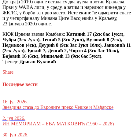
До краја 2019.године остала су два дуела против Краљева.
Први у WABA лиги, у среду, а затим и наредног викенда у
ЖКЛС, у борби за прво место. Исте екипе ће одмерити снаге
и у четвртфиналу Милана Циге Васојевића у Краљеву,
23.јануара 2020.године.
ККЖ Црвена звезда Комбанк:
Катанић 17 (2ск 8ас 1укл),
Чубра (3ск 2укл), Тешић 5 (3ск 2укл), Вуловић 8 (2ск),
Недељков (4ск), Деурић 8 (9ск 3ас 1укл 1блк), Јанковић 11
(2ск 2укл), Ђокић 7, Дешић 2, Чорто 4 (3ск 3ас 1блк),
Бојовић 16 (6ск), Мишељић 13 (9ск 6ас 5укл)
.
Тренер:
Драган Вуковић
Share
Последње вести
16. јул 2026.
Звездина стаза до Евролиге преко Чешке и Мађарске
2. јул 2026.
ИН МЕМОРИАМ – ЕВА МАТКОВИЋ (1950 – 2026)
30. јун 2026.