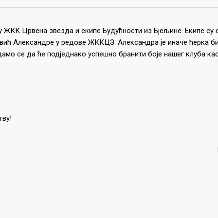
у ЖКК Црвена звезда и екипе Будућности из Бјељине. Екипе су 
вић Александре у редове ЖККЦЗ. Александра је иначе ћерка б
мо се да ће подједнако успешно бранити боје нашег клуба као
тву!
ДЊЕ ВЕСТИ
ЛИНКОВИ