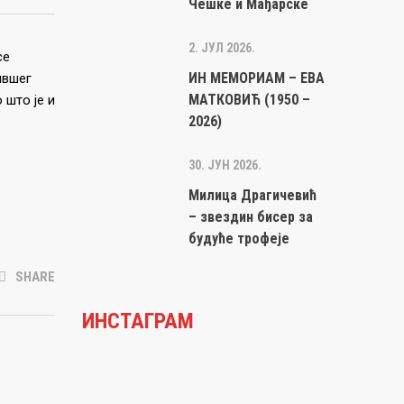
Чешке и Мађарске
2. ЈУЛ 2026.
се
ИН МЕМОРИАМ – ЕВА
ившег
МАТКОВИЋ (1950 –
 што је и
2026)
30. ЈУН 2026.
Милица Драгичевић
– звездин бисер за
будуће трофеје
SHARE
ИНСТАГРАМ