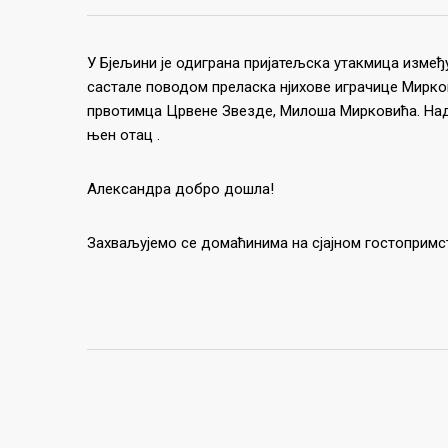
У Бјељини је одиграна пријатељска утакмица измеђ
састале поводом преласка нјихове играчице Мирко
првотимца Црвене Звезде, Милоша Мирковића. Нада
њен отац .
Александра добро дошла!
Захваљујемо се домаћинима на сјајном гостопримс
ПОСЛЕ