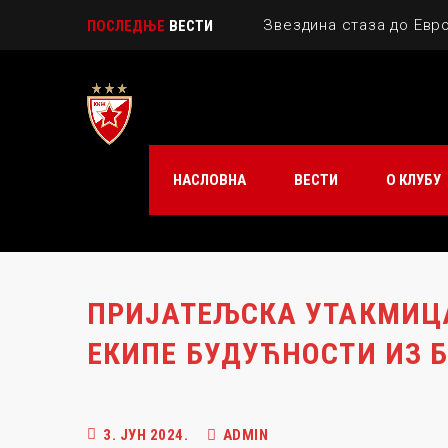
Звездина стаза до Евр
ПОСЛЕДЊЕ
ВЕСТИ
ИН МЕМОРИАМ – ЕВА МА
Милица Драгичевић – з
Играјте са осмехом ка
НАСЛОВНА
ВЕСТИ
О КЛУБУ
Звездине кадеткиње ша
ПРИЈАТЕЉСКА УТАКМИЦА
ЕКИПЕ БУДУЋНОСТИ ИЗ 
3. ЈУН 2024.
ADMIN