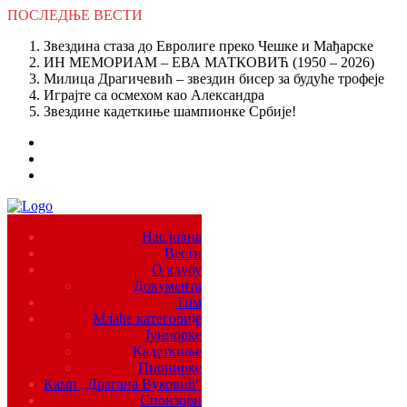
ПОСЛЕДЊЕ
ВЕСТИ
Звездина стаза до Евролиге преко Чешке и Мађарске
ИН МЕМОРИАМ – ЕВА МАТКОВИЋ (1950 – 2026)
Милица Драгичевић – звездин бисер за будуће трофеје
Играјте са осмехом као Александра
Звездине кадеткиње шампионке Србије!
Насловна
Вести
О клубу
Документа
Тим
Млађе категорије
Јуниорке
Кадеткиње
Пионирке
Камп „Драгана Вуковић“
Спонзори