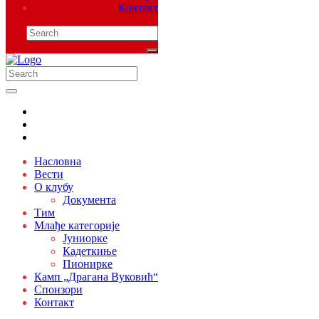
Контакт
Насловна
Вести
О клубу
Документа
Тим
Млађе категорије
Јуниорке
Кадеткиње
Пионирке
Камп „Драгана Вуковић“
Спонзори
Контакт