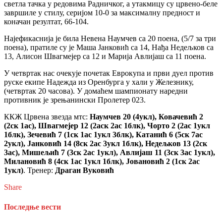
светла тачка у редовима Радничког, а утакмицу су црвено-беле
завршиле у стилу, серијом 10-0 за максималну предност и
коначан резултат, 66-104.
Најефикаснија је била Невена Наумчев са 20 поена, (5/7 за три
поена), пратиле су је Маша Јанковић са 14, Нађа Недељков са
13, Алисон Швагмејер са 12 и Марија Авлијаш са 11 поена.
У четвртак нас очекује почетак Еврокупа и први дуел против
руске екипе Надежда из Оренбурга у хали у Железнику,
(четвртак 20 часова). У домаћем шампионату наредни
противник је зрењанински Пролетер 023.
ККЖ Црвена звезда мтс:
Наумчев 20 (4укл), Ковачевић 2
(2ск 1ас), Швагмејер 12 (2аск 2ас 1блк), Чорто 2 (2ас 1укл
1блк), Зечевић 7 (1ск 1ас 1укл 3блк), Катанић 6 (5ск 7ас
2укл), Јанковић 14 (8ск 2ас 3укл 1блк), Недељков 13 (2ск
3ас), Мишељић 7 (3ск 2ас 1укл), Авлијаш 11 (3ск 3ас 1укл),
Милановић 8 (4ск 1ас 1укл 1блк), Јовановић 2 (1ск 2ас
1укл)
. Тренер:
Драган Вуковић
Share
Последње вести