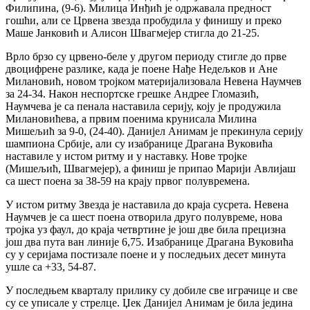
Филипина, (9-6). Милица Инђић је одржавала предност
гошћи, али се Црвена звезда пробудила у финишу и преко
Маше Јанковић и Алисон Швагмејер стигла до 21-25.
Врло брзо су црвено-беле у другом периоду стигле до прве
двоцифрене разлике, када је поене Нађе Недељков и Ане
Милановић, новом тројком материјализовала Невена Наумчев
за 24-34. Након неспортске грешке Андрее Гломазић,
Наумчева је са пенала наставила серију, коју је продужила
Милановићева, а првим поенима крунисала Милина
Мишељић за 9-0, (24-40). Данијел Анимам је прекинула серију
шампиона Србије, али су изабранице Драгана Вуковића
наставиле у истом ритму и у наставку. Нове тројке
(Мишељић, Швагмејер), а финиш је припао Марији Авлијаш
са шест поена за 38-59 на крају првог полувремена.
У истом ритму Звезда је наставила до краја сусрета. Невена
Наумчев је са шест поена отворила друго полувреме, нова
тројка уз фаул, до краја четвртине је још две била прецизна
још два пута ван линије 6,75. Изабранице Драгана Вуковића
су у серијама постизале поене и у последњих десет минута
ушле са +33, 54-87.
У последњем кварталу прилику су добиле све играчице и све
су се уписале у стрелце. Џек Данијел Анимам је била једина