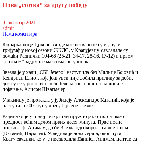
Прва „стотка“ за другу победу
9. октобар 2021.
admin
Нема коментара
Кошаркашице Црвене звезде мтс оствариле су и други
тријумф у новој сезони ЖКЛС, у Крагујевцу, савладале су
домаћи Раднички 104-66 (25-21, 34-17, 28-16, 17-12) и првом
„стотком“ задржале максималан учинак.
Звезда је у хали „СББ Језеро“ наступила без Милице Бојовић и
Кендриан Елиот, која још увек није добила прилику за деби,
док су се у ростеру нашле Јелена Јовановић и најновије
појачање, Алисон Швагмејер.
Утакмицу је протекла у јубилеју Александре Катанић, која је
наступила 200. пут у дресу Црвене звезде.
Раднички је у првој четвртини пружио јак отпор и имао
предност већим делом првих десет минута. Прве поене
постигла је Анимам, да би Звезда одговорила са две тројке
(Катанић, Наумчев). Уследила је нова серија, овог пута
Крагујевчанки, коју је предводила Данијел Анимам, центар са