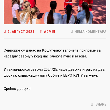
9. АВГУСТ 2024.
ADMIN
НЕМА КОМЕНТАРА
Сениорке су данас на Кошутњаку започеле припреме за
наредну сезону у којој нас очекује пуно изазова.
У такмичарској сезони 2024/25, наше девојке играју на два
фронта, кошаркашку лигу Србије и ЕВРО КУПУ за жене.
Срећно девојке!
SHARE