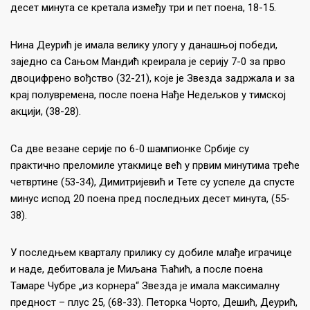
десет минута се кретала између три и пет поена, 18-15.
Нина Деурић је имала велику улогу у данашњој победи,
заједно са Сањом Мандић креирала је серију 7-0 за прво
двоцифрено вођство (32-21), које је Звезда задржала и за
крај полувремена, после поена Нађе Недељков у тимској
акцији, (38-28).
Са две везане серије по 6-0 шампионке Србије су
практично преломиле утакмице већ у првим минутима треће
четвртине (53-34), Димитријевић и Тете су успеле да спусте
минус испод 20 поена пред последњих десет минута, (55-
38).
У последњем кварталу прилику су добиле млађе играчице
и наде, дебитовала је Миљана Ћаћић, а после поена
Тамаре Чубре „из корнера“ Звезда је имала максималну
предност – плус 25, (68-33). Петорка Чорто, Дешић, Деурић,