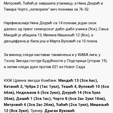
Митровић, Ћаћић је завршила утакмицу, а Нина Деурић и
Тамара Чорто „затвориле“ меч поенима за 76-52.
Најефикаснија Нина Деурић са 14 поенам, један скок
далеко од првог сениорског дабл-дабл учинка (9ск), Сања
Мандић је убацила 13, Милина Мишељић 12 (8ск), а
двоцифрена је била још и Марта Вуловић са 10 поена.
За викенд следи наставак такмичења и у WABA лиги, у
7.колу Звезда гостује Будућности у Подгорици (уторак 19),
а затим следи дуел против 021 из Новог Сада.
ККЖ Црвена звезда Комбанк:
Мандић 13 (3ск 6ас),
Катанић 2, Чубра 2 (1ас 1укл), Тешић 4, Вуловић 10 (6ск
6блк), Недељков 6 (5ск 2укл), Деурић 14 (9ск 5укл
2блк), Дешић 1 (3ск 1ас), Чорто 8 (6ск 2ас 2укл 1блк),
Митровић 4 (3ск 2ас 2блк), Ћаћић (2ск 1укл), Мишељић
12 (8ск 3укл).
Тренер:
Драган Вуковић