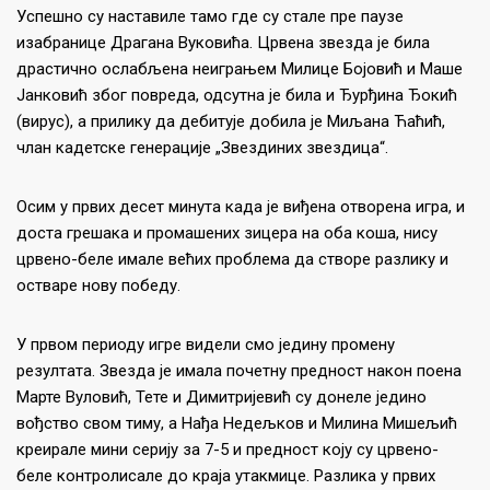
Успешно су наставиле тамо где су стале пре паузе
изабранице Драгана Вуковића. Црвена звезда је била
драстично ослабљена неиграњем Милице Бојовић и Маше
Јанковић због повреда, одсутна је била и Ђурђина Ђокић
(вирус), а прилику да дебитује добила је Миљана Ћаћић,
члан кадетске генерације „Звездиних звездица“.
Осим у првих десет минута када је виђена отворена игра, и
доста грешака и промашених зицера на оба коша, нису
црвено-беле имале већих проблема да створе разлику и
остваре нову победу.
У првом периоду игре видели смо једину промену
резултата. Звезда је имала почетну предност након поена
Марте Вуловић, Тете и Димитријевић су донеле једино
вођство свом тиму, а Нађа Недељков и Милина Мишељић
креирале мини серију за 7-5 и предност коју су црвено-
беле контролисале до краја утакмице. Разлика у првих