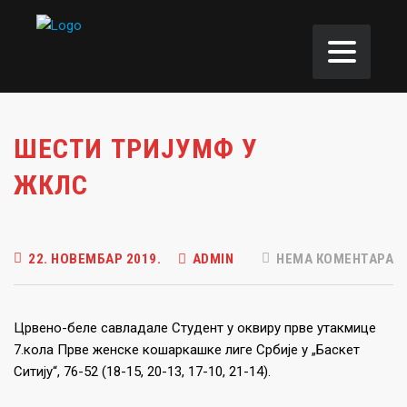
ШЕСТИ ТРИЈУМФ У
ЖКЛС
22. НОВЕМБАР 2019.
ADMIN
НЕМА КОМЕНТАРА
Црвено-беле савладале Студент у оквиру прве утакмице
7.кола Прве женске кошаркашке лиге Србије у „Баскет
Ситију“, 76-52 (18-15, 20-13, 17-10, 21-14).