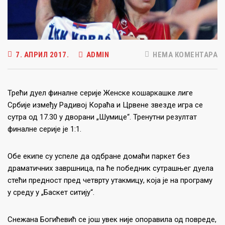
7. АПРИЛ 2017.
ADMIN
НЕМА КОМЕНТАРА
Трећи дуел финалне серије Женске кошаркашке лиге
Србије између Радивој Кораћа и Црвене звезде игра се
сутра од 17.30 у дворани „Шумице“. Тренутни резултат
финалне серије је 1:1.
Обе екипе су успеле да одбране домаћи паркет без
драматичних завршница, па ће победник сутрашњег дуела
стећи предност пред четврту утакмицу, која је на програму
у среду у „Баскет ситију“.
Снежана Богићевић се још увек није опоравила од повреде,