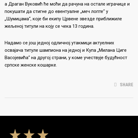
а Драган Вуковић ће моћи да рачуна на остале играчице и
покушати да стигне до евентуалне „меч лопте“ у
„Шумицама“, које би екипу Црвене звезде приближиле
жељеној титули на коју се чека 13 година.
Надамо се још једној одличној утакмици актуелних
освајача титуле шампиона на једној и Купа „Милана Циге
Васојевића“ на другој страни, у коме учествује будућност
српске женске кошарке.
SHARE