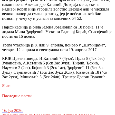
након поена Александре Катанић. До краја меча, екипа
Радивој Кораћ није угрозила вођство Звездем али је уложила
велики напор да смањи разлику, јер је победник већ био
познат, у чему су и успели за коначних 64-52.
Најефикаснија је била Јелена Јовановић са 18 поена, 11 је
додала Мина Ђорђевић. У екипи Радивој Кораћ, Спасојевић је
постигла 16 поена.
Трећа утакмица је 8. или 9. априла, поново у „Шумицама“,
четврта 12. априла и евентуална пета 19. априла 2017.
ККЖ Црвена звезда: И.Катанић 7 (4укл), Прља 8 (4ск 5ас),
Зукановић, А.Катанић 5 (6ск 3ас 3укл), Ћирић, Ђокић,
Наумчев 2 (2ск), Бојовић 3 (2ск 1ас), Ђорђевић 11 (5ск 3ас
3укл), Стјепановић 7 (3ск 2ас 3укл 2блк), Јовановић 18 (4ск
2ас 2укл), Мишељић 3 (5ск 2блк). Тренер: Драган Вуковић.
Share
Последње вести
16. јул 2026.