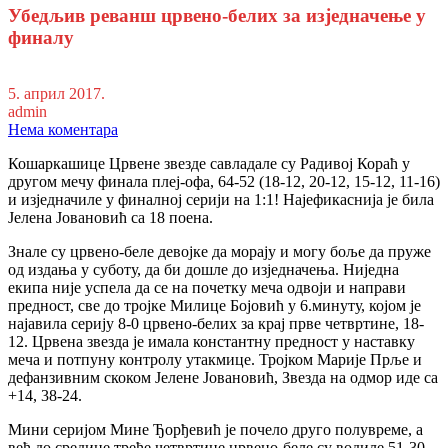
Убедљив реванш црвено-белих за изједначење у
финалу
5. април 2017.
admin
Нема коментара
Кошаркашице Црвене звезде савладале су Радивој Кораћ у
другом мечу финала плеј-офа, 64-52 (18-12, 20-12, 15-12, 11-16)
и изједначиле у финалној серији на 1:1! Најефикаснија је била
Јелена Јовановић са 18 поена.
Знале су црвено-беле девојке да морају и могу боље да пруже
од издања у суботу, да би дошле до изједначења. Ниједна
екипа није успела да се на почетку меча одвоји и направи
предност, све до тројке Милице Бојовић у 6.минуту, којом је
најавила серију 8-0 црвено-белих за крај прве четвртине, 18-
12. Црвена звезда је имала константну предност у наставку
меча и потпуну контролу утакмице. Тројком Марије Прље и
дефанзивним скоком Јелене Јовановић, Звезда на одмор иде са
+14, 38-24.
Мини серијом Мине Ђорђевић је почело друго полувреме, а
већ до средине треће четвртине црвено-беле су водиле 51-30,