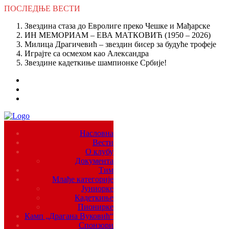
ПОСЛЕДЊЕ
ВЕСТИ
Звездина стаза до Евролиге преко Чешке и Мађарске
ИН МЕМОРИАМ – ЕВА МАТКОВИЋ (1950 – 2026)
Милица Драгичевић – звездин бисер за будуће трофеје
Играјте са осмехом као Александра
Звездине кадеткиње шампионке Србије!
Насловна
Вести
О клубу
Документа
Тим
Млађе категорије
Јуниорке
Кадеткиње
Пионирке
Камп „Драгана Вуковић“
Спонзори