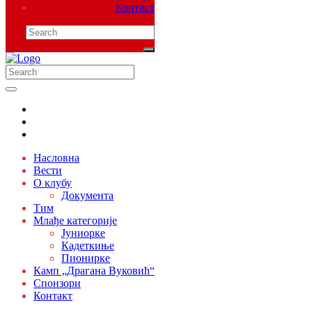
Контакт
Насловна
Вести
О клубу
Документа
Тим
Млађе категорије
Јуниорке
Кадеткиње
Пионирке
Камп „Драгана Вуковић“
Спонзори
Контакт