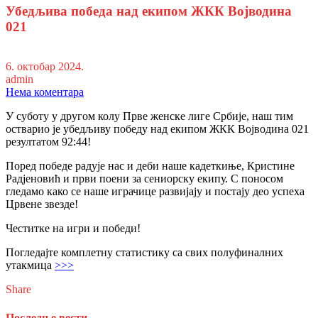
Убедљива победа над екипом ЖКК Војводина
021
6. октобар 2024.
admin
Нема коментара
У суботу у другом колу Прве женске лиге Србије, наш тим
остварио је убедљиву победу над екипом ЖКК Војводина 021
резултатом 92:44!
Поред победе радује нас и деби наше кадеткиње, Кристине
Радјеновић и први поени за сениорску екипу. С поносом
гледамо како се наше играчице развијају и постају део успеха
Црвене звезде!
Честитке на игри и победи!
Погледајте комплетну статистику са свих полуфиналних
утакмица
>>>
Share
Последње вести