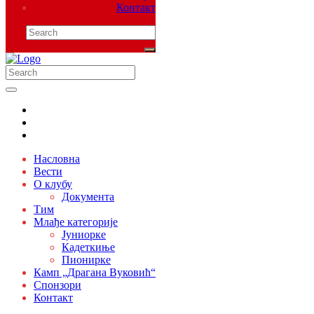
Контакт
Насловна
Вести
О клубу
Документа
Тим
Млађе категорије
Јуниорке
Кадеткиње
Пионирке
Камп „Драгана Вуковић“
Спонзори
Контакт