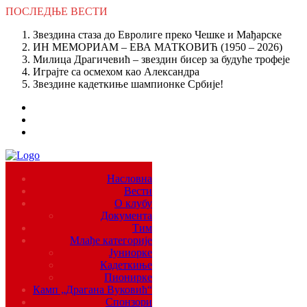
ПОСЛЕДЊЕ
ВЕСТИ
Звездина стаза до Евролиге преко Чешке и Мађарске
ИН МЕМОРИАМ – ЕВА МАТКОВИЋ (1950 – 2026)
Милица Драгичевић – звездин бисер за будуће трофеје
Играјте са осмехом као Александра
Звездине кадеткиње шампионке Србије!
Насловна
Вести
О клубу
Документа
Тим
Млађе категорије
Јуниорке
Кадеткиње
Пионирке
Камп „Драгана Вуковић“
Спонзори