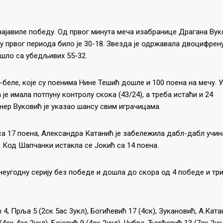
најавиле победу. Од првог минута меча изабранице Драгана Вук
ју првог периода било је 30-18. Звезда је одржавала двоцифрен
ишло са убедљивих 55-32.
беле, које су поенима Нине Тешић дошле и 100 поена на мечу. 
је имала потпуну контролу скока (43/24), а треба истаћи и 24
енер Вуковић је указао шансу свим играчицама.
 са 17 поена, Александра Катанић је забележила дабл-дабл учин
в. Код Шапчанки истакла се Јокић са 14 поена.
еугодну серију без победе и дошла до скора од 4 победе и тр
4, Прља 5 (2ск 5ас 3укл), Богићевић 17 (4ск), Зукановић, А.Ката