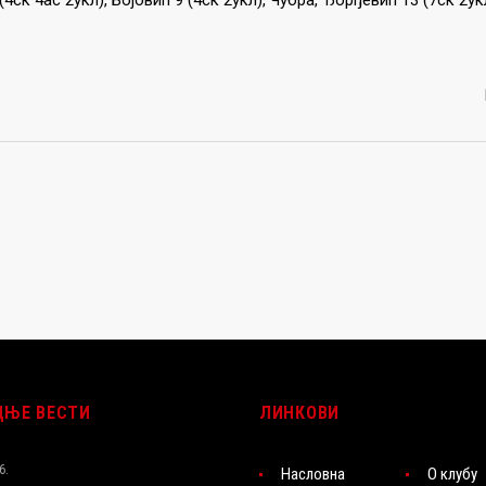
(4ск 4ас 2укл), Бојовић 9 (4ск 2укл), Чубра, Ђорђевић 13 (7ск 2ук
ДЊЕ ВЕСТИ
ЛИНКОВИ
6.
Насловна
О клубу