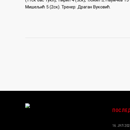
(11ск 6ас 1укл), Ћирић 4 (5ск), Ђокић 3, Наумчев 15 
Мишељић 5 (2ск). Тренер: Драган Вуковић.
ПОСЛЕ
16. ЈУЛ 202