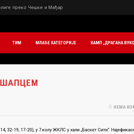
олиге преко Чешке и Мађарске
ТКОВИЋ (1950 – 2026)
вездин бисер за будуће трофеје
ТИМ
МЛАЂЕ КАТЕГОРИЈЕ
КАМП „ДРАГАНА ВУК
о Александра
мпионке Србије!
 ШАПЦЕМ
НЕМА КО
, 32-19, 17-20), у 7.колу ЖКЛС у хали „Баскет Сити“. Најефикасн