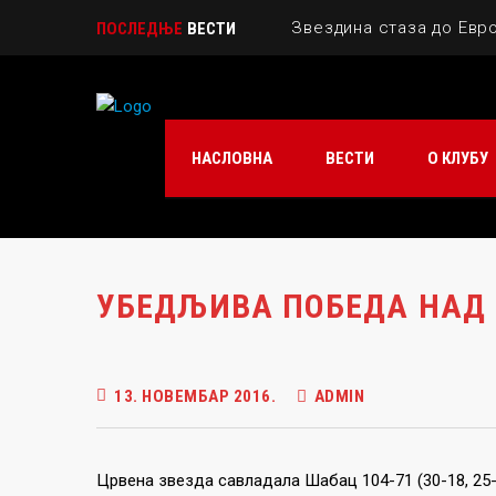
Звездина стаза до Евр
ПОСЛЕДЊЕ
ВЕСТИ
ИН МЕМОРИАМ – ЕВА МА
Милица Драгичевић – з
НАСЛОВНА
ВЕСТИ
О КЛУБУ
Играјте са осмехом ка
Звездине кадеткиње ша
УБЕДЉИВА ПОБЕДА НАД
13. НОВЕМБАР 2016.
ADMIN
Црвена звезда савладала Шабац 104-71 (30-18, 25-14