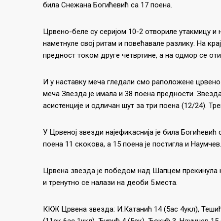
била Снежана Богићевић са 17 поена.
Црвено-беле су серијом 10-2 отвориле утакмицу и 
наметнуле свој ритам и повећавале разлику. На кра
предност током друге четвртине, а на одмор се от
И у наставку меча гледали смо раположене црвено-
меча Звезда је имала и 38 поена предности. Звезда 
асистенције и одличан шут за три поена (12/24). Тр
У Црвеној звезди најефикаснија је била Богићевић
поена 11 скокова, а 15 поена је постигла и Наумче
Црвена звезда је победом над Шапцем прекинула н
и тренутно се налази на деоби 5.места.
ККЖ Црвена звезда: И.Катанић 14 (5ас 4укл), Тешић 