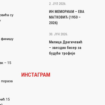
2. ЈУЛ 2026.
ИН МЕМОРИАМ – ЕВА
овића су
МАТКОВИЋ (1950 –
у
2026)
30. ЈУН 2026.
У финишу
Милица Драгичевић
– звездин бисер за
будуће трофеје
ак – 15
ИНСТАГРАМ
и пораза
нић 15