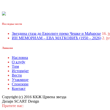
Последње вести
Звездина стаза до Евролиге преко Чешке и Мађарске
16. ј
ИН МЕМОРИАМ – ЕВА МАТКОВИЋ (1950 – 2026)
2. ју
Линкови
Насловна
О клубу
Тим
Историјат
Вести
Утакмице
Спонзори
Контакт
Copyright (c) 2016 ККЖ Црвена звезда
Дизајн SCART Design
Пратите нас: