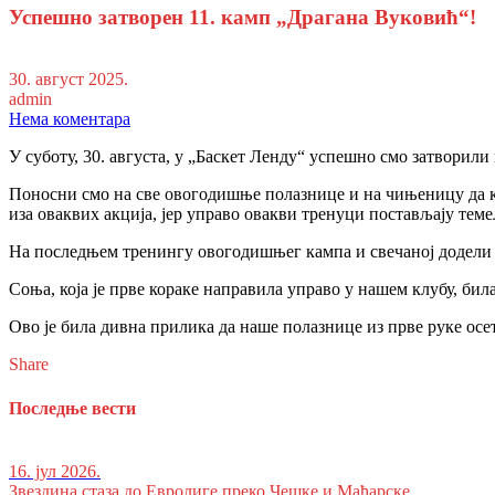
Успешно затворен 11. камп „Драгана Вуковић“!
30. август 2025.
admin
Нема коментара
У суботу, 30. августа, у „Баскет Ленду“ успешно смо затворил
Поносни смо на све овогодишње полазнице и на чињеницу да кр
иза оваквих акција, јер управо овакви тренуци постављају тем
На последњем тренингу овогодишњег кампа и свечаној додели 
Соња, која је прве кораке направила управо у нашем клубу, бил
Ово је била дивна прилика да наше полазнице из прве руке осет
Share
Последње вести
16. јул 2026.
Звездина стаза до Евролиге преко Чешке и Мађарске