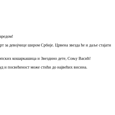
заредом!
 за девојчице широм Србије. Црвена звезда ће и даље стајати
српских кошаркашица и Звездино дете, Соњу Васић!
руд и посвећеност може стићи до највећих висина.