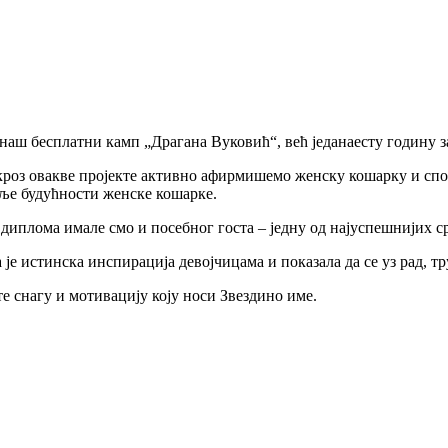
и наш бесплатни камп „Драгана Вуковић“, већ једанаесту годину 
оз овакве пројекте активно афирмишемо женску кошарку и спорт
еље будућности женске кошарке.
диплома имале смо и посебног госта – једну од најуспешнијих 
а је истинска инспирација девојчицама и показала да се уз рад, т
е снагу и мотивацију коју носи Звездино име.