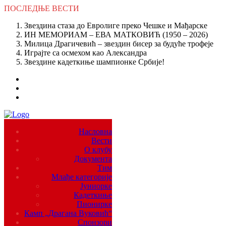
ПОСЛЕДЊЕ
ВЕСТИ
Звездина стаза до Евролиге преко Чешке и Мађарске
ИН МЕМОРИАМ – ЕВА МАТКОВИЋ (1950 – 2026)
Милица Драгичевић – звездин бисер за будуће трофеје
Играјте са осмехом као Александра
Звездине кадеткиње шампионке Србије!
Насловна
Вести
О клубу
Документа
Тим
Млађе категорије
Јуниорке
Кадеткиње
Пионирке
Камп „Драгана Вуковић“
Спонзори