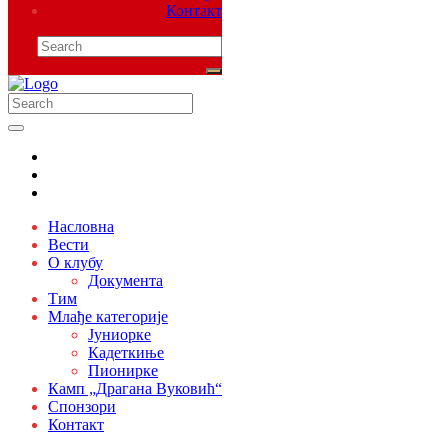
Контакт
Насловна
Вести
О клубу
Документа
Тим
Млађе категорије
Јуниорке
Кадеткиње
Пионирке
Камп „Драгана Вуковић“
Спонзори
Контакт