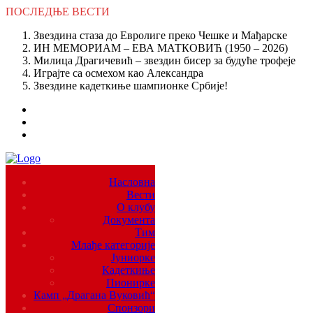
ПОСЛЕДЊЕ
ВЕСТИ
Звездина стаза до Евролиге преко Чешке и Мађарске
ИН МЕМОРИАМ – ЕВА МАТКОВИЋ (1950 – 2026)
Милица Драгичевић – звездин бисер за будуће трофеје
Играјте са осмехом као Александра
Звездине кадеткиње шампионке Србије!
Насловна
Вести
О клубу
Документа
Тим
Млађе категорије
Јуниорке
Кадеткиње
Пионирке
Камп „Драгана Вуковић“
Спонзори