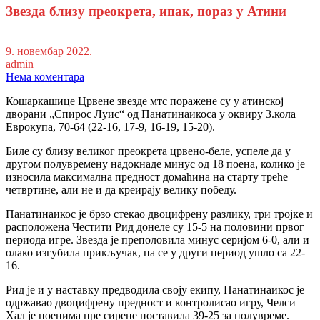
Звезда близу преокрета, ипак, пораз у Атини
9. новембар 2022.
admin
Нема коментара
Кошаркашице Црвене звезде мтс поражене су у атинској
дворани „Спирос Луис“ од Панатинаикоса у оквиру 3.кола
Еврокупа, 70-64 (22-16, 17-9, 16-19, 15-20).
Биле су близу великог преокрета црвено-беле, успеле да у
другом полувремену надокнаде минус од 18 поена, колико је
износила максимална предност домаћина на старту треће
четвртине, али не и да креирају велику победу.
Панатинаикос је брзо стекао двоцифрену разлику, три тројке и
расположена Честити Рид донеле су 15-5 на половини првог
периода игре. Звезда је преполовила минус серијом 6-0, али и
олако изгубила прикључак, па се у други период ушло са 22-
16.
Рид је и у наставку предводила своју екипу, Панатинаикос је
одржавао двоцифрену предност и контролисао игру, Челси
Хал је поенима пре сирене поставила 39-25 за полувреме.