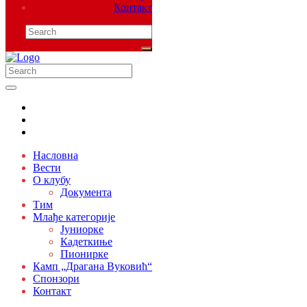
Контакт
Насловна
Вести
О клубу
Документа
Тим
Млађе категорије
Јуниорке
Кадеткиње
Пионирке
Камп „Драгана Вуковић“
Спонзори
Контакт