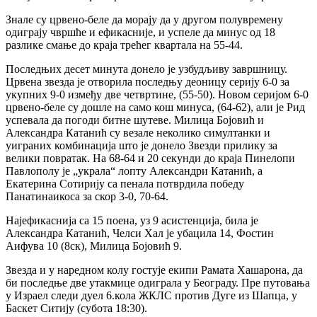
Знале су црвено-беле да морају да у другом полувремену
одиграју чвршће и ефикасније, и успеле да минус од 18
разлике смање до краја трећег квартала на 55-44.
Последњих десет минута донело је узбудљиву завршницу.
Црвена звезда је отворила последњу деоницу серију 6-0 за
укупних 9-0 између две четвртине, (55-50). Новом серијом 6-0
црвено-беле су дошле на само кош минуса, (64-62), али је Рид
успевала да погоди битне шутеве. Милица Бојовић и
Александра Катанић су везале неколико симултанки и
уиграних комбинација што је донело Звезди прилику за
велики повратак. На 68-64 и 20 секунди до краја Пинелопи
Павлополу је „украла“ лопту Александри Катанић, а
Екатерина Сотирију са пенала потврдила победу
Панатинаикоса за скор 3-0, 70-64.
Најефикаснија са 15 поена, уз 9 асистенција, била је
Александра Катанић, Челси Хал је убацила 14, Фостин
Аифува 10 (8ск), Милица Бојовић 9.
Звезда и у наредном колу гостује екипи Рамата Хашарона, да
би последње две утакмице одиграла у Београду. Пре путовања
у Израел следи дуел 6.кола ЖКЛС против Дуге из Шапца, у
Баскет Ситију (субота 18:30).