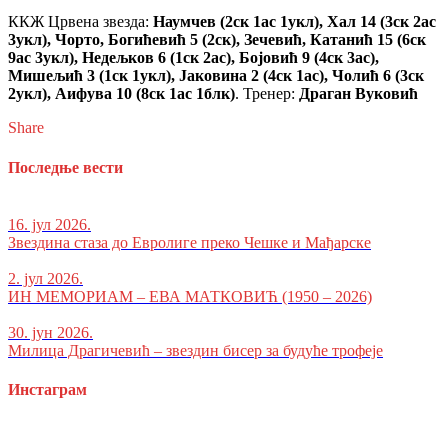
ККЖ Црвена звезда:
Наумчев (2ск 1ас 1укл), Хал 14 (3ск 2ас
3укл), Чорто, Богићевић 5 (2ск), Зечевић, Катанић 15 (6ск
9ас 3укл), Недељков 6 (1ск 2ас), Бојовић 9 (4ск 3ас),
Мишељић 3 (1ск 1укл), Јаковина 2 (4ск 1ас), Чолић 6 (3ск
2укл), Аифува 10 (8ск 1ас 1блк)
. Тренер:
Драган Вуковић
Share
Последње вести
16. јул 2026.
Звездина стаза до Евролиге преко Чешке и Мађарске
2. јул 2026.
ИН МЕМОРИАМ – ЕВА МАТКОВИЋ (1950 – 2026)
30. јун 2026.
Милица Драгичевић – звездин бисер за будуће трофеје
Инстаграм