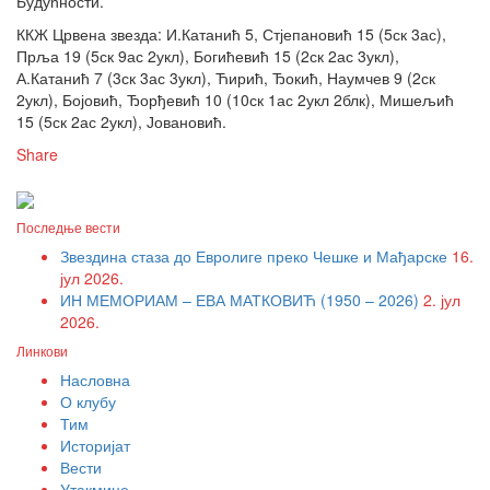
Будућности.
ККЖ Црвена звезда: И.Катанић 5, Стјепановић 15 (5ск 3ас),
Прља 19 (5ск 9ас 2укл), Богићевић 15 (2ск 2ас 3укл),
А.Катанић 7 (3ск 3ас 3укл), Ћирић, Ђокић, Наумчев 9 (2ск
2укл), Бојовић, Ђорђевић 10 (10ск 1ас 2укл 2блк), Мишељић
15 (5ск 2ас 2укл), Јовановић.
Share
Последње вести
Звездина стаза до Евролиге преко Чешке и Мађарске
16.
јул 2026.
ИН МЕМОРИАМ – ЕВА МАТКОВИЋ (1950 – 2026)
2. јул
2026.
Линкови
Насловна
О клубу
Тим
Историјат
Вести
Утакмице