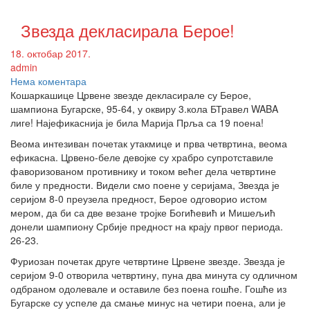
Звезда декласирала Берое!
18. октобар 2017.
admin
Нема коментара
Кошаркашице Црвене звезде декласирале су Берое,
шампиона Бугарске, 95-64, у оквиру 3.кола БТравел WABA
лиге! Најефикаснија је била Марија Прља са 19 поена!
Веома интезиван почетак утакмице и прва четвртина, веома
ефикасна. Црвено-беле девојке су храбро супротставиле
фаворизованом противнику и током већег дела четвртине
биле у предности. Видели смо поене у серијама, Звезда је
серијом 8-0 преузела предност, Берое одговорио истом
мером, да би са две везане тројке Богићевић и Мишељић
донели шампиону Србије предност на крају првог периода.
26-23.
Фуриозан почетак друге четвртине Црвене звезде. Звезда је
серијом 9-0 отворила четвртину, пуна два минута су одличном
одбраном одолевале и оставиле без поена гошће. Гошће из
Бугарске су успеле да смање минус на четири поена, али је