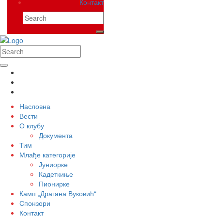
Контакт
Насловна
Вести
О клубу
Документа
Тим
Млађе категорије
Јуниорке
Кадеткиње
Пионирке
Камп „Драгана Вуковић“
Спонзори
Контакт