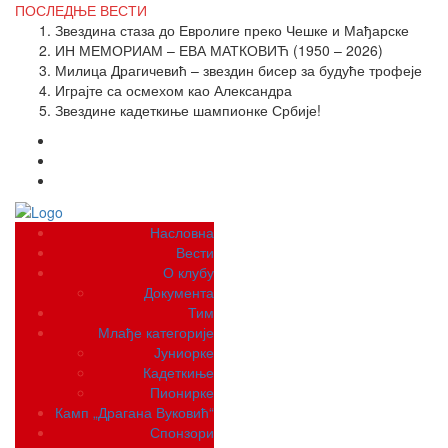
ПОСЛЕДЊЕ
ВЕСТИ
Звездина стаза до Евролиге преко Чешке и Мађарске
ИН МЕМОРИАМ – ЕВА МАТКОВИЋ (1950 – 2026)
Милица Драгичевић – звездин бисер за будуће трофеје
Играјте са осмехом као Александра
Звездине кадеткиње шампионке Србије!
Насловна
Вести
О клубу
Документа
Тим
Млађе категорије
Јуниорке
Кадеткиње
Пионирке
Камп „Драгана Вуковић“
Спонзори