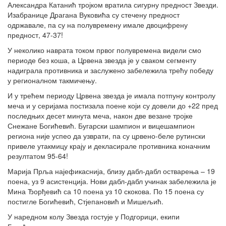
Александра Катанић тројком вратила сигурну предност Звезди.
Изабранице Драгана Вуковића су стечену предност
одржавале, па су на полувремену имале двоцифрену
предност, 47-37!
У неколико наврата током првог полувремена видели смо
периоде без коша, а Црвена звезда је у сваком сегменту
надиграла противника и заслужено забележила трећу победу
у регионалном такмичењу.
И у трећем периоду Црвена звезда је имала потпуну контролу
меча и у серијама постизала поене који су довели до +22 пред
последњих десет минута меча, након две везане тројке
Снежане Богићевић. Бугарски шампион и вицешампион
региона није успео да узврати, па су црвено-беле рутински
привеле утакмицу крају и декласирале противника коначним
резултатом 95-64!
Марија Прља најефикаснија, близу дабл-дабл остварења – 19
поена, уз 9 асистенција. Нови дабл-дабл учинак забележила је
Мина Ђорђевић са 10 поена уз 10 скокова. По 15 поена су
постигле Богићевић, Стјепановић и Мишељић.
У наредном колу Звезда гостује у Подгорици, екипи