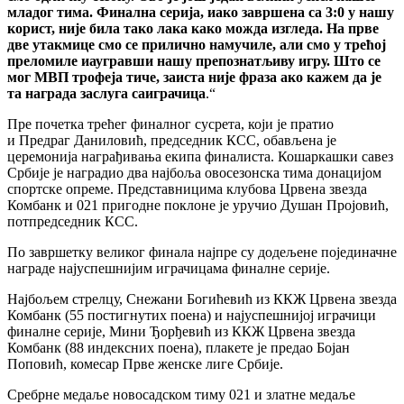
младог тима. Финална серија, иако завршена са 3:0 у нашу
корист, није била тако лака како можда изгледа. На прве
две утакмице смо се прилично намучиле, али смо у трећој
преломиле иаугравши нашу препознатљиву игру. Што се
мог МВП трофеја тиче, заиста није фраза ако кажем да је
та награда заслуга саиграчица
.“
Пре почетка трећег финалног сусрета, који је пратио
и Предраг Даниловић, председник КСС, обављена је
церемонија награђивања екипа финалиста. Кошаркашки савез
Србије је наградио два најбоља овосезонска тима донацијом
спортске опреме. Представницима клубова Црвена звезда
Комбанк и 021 пригодне поклоне је уручио Душан Пројовић,
потпредседник КСС.
По завршетку великог финала најпре су додељене појединачне
награде најуспешнијим играчицама финалне серије.
Најбољем стрелцу, Снежани Богићевић из ККЖ Црвена звезда
Комбанк (55 постигнутих поена) и најуспешнијој играчици
финалне серије, Мини Ђорђевић из ККЖ Црвена звезда
Комбанк (88 индексних поена), плакете је предао Бојан
Поповић, комесар Прве женске лиге Србије.
Сребрне медаље новосадском тиму 021 и златне медаље