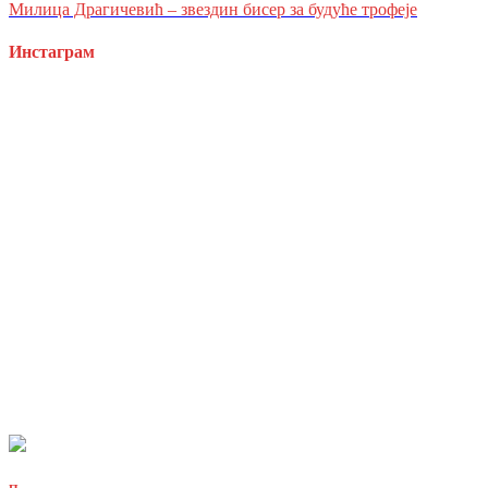
Милица Драгичевић – звездин бисер за будуће трофеје
Инстаграм