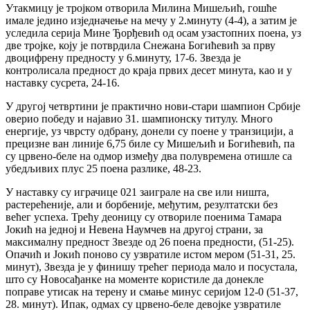
Утакмицу је тројком отворила Милина Мишељић, гошће
имале једино изједначење на мечу у 2.минуту (4-4), а затим је
уследила серија Мине Ђорђевић од осам узастопних поена, уз
две тројке, коју је потврдила Снежана Богићевић за прву
двоцифрену предносту у 6.минуту, 17-6. Звезда је
контролисала предност до краја првих десет минута, као и у
наставку сусрета, 24-16.
У другој четвртини је практично нови-стари шампион Србије
оверио победу и најавио 31. шампионску титулу. Много
енергије, уз чврсту одбрану, донели су поене у транзицији, а
прецизне ван линије 6,75 биле су Мишељић и Богићевић, па
су црвено-беле на одмор између два полувремена отишле са
убедљивих плус 25 поена разлике, 48-23.
У наставку су играчице 021 заиграле на све или ништа,
растерећеније, али и борбеније, међутим, резултатски без
већег успеха. Трећу деоницу су отвориле поенима Тамара
Јокић на једној и Невена Наумчев на другој страни, за
максималну предност Звезде од 26 поена предности, (51-25).
Опачић и Јокић поново су узвратиле истом мером (51-31, 25.
минут), Звезда је у финишу трећег периода мало и посустала,
што су Новосађанке на моменте користиле да донекле
поправе утисак на терену и смање минус серијом 12-0 (51-37,
28. минут). Ипак, одмах су црвено-беле девојке узвратиле