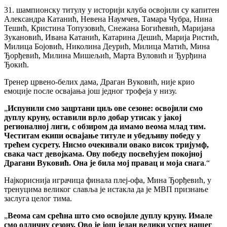
31. шампионску титулу у историји клуба освојили су капитен
Александра Катанић, Невена Наумчев, Тамара Чубра, Нина
Тешић, Кристина Топузовић, Снежана Богићевић, Маријана
Зукановић, Ивана Катанић, Катарина Дешић, Марија Ристић,
Милица Бојовић, Николина Деурић, Милица Матић, Мина
Ђорђевић, Милина Мишељић, Марта Вуловић и Ђурђина
Ђокић.
Тренер црвено-белих дама, Драган Вуковић, није крио
емоције после освајања још једног трофеја у низу.
„
Испунили смо зацртани циљ ове сезоне: освојили смо
дуплу круну, оставили врло добар утисак у јакој
регионалној лиги, с обзиром да имамо веома млад тим.
Честитам екипи освајање титуле и убедљиву победу у
трећем сусрету. Нисмо очекивали овако висок тријумф,
свака част девојкама. Ову победу посвећујем покојној
Драгани Вуковић. Она је била мој правац и моја снага
.“
Најкориснија играчица финала плеј-офа, Мина Ђорђевић, у
тренуцима великог славља је истакла да је МВП признање
заслуга целог тима.
„
Веома сам срећна што смо освојиле дуплу круну. Имале
смо одличну сезону. Ово је још један велики успех нашег