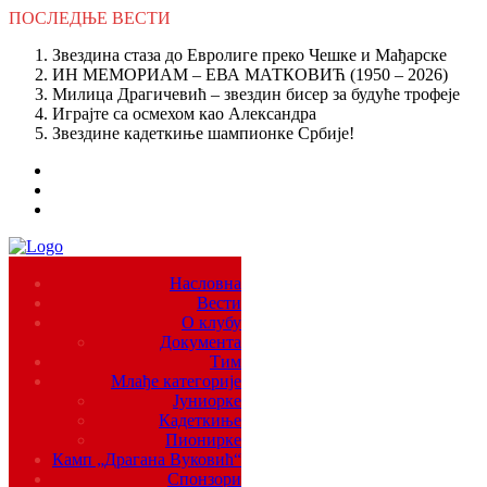
ПОСЛЕДЊЕ
ВЕСТИ
Звездина стаза до Евролиге преко Чешке и Мађарске
ИН МЕМОРИАМ – ЕВА МАТКОВИЋ (1950 – 2026)
Милица Драгичевић – звездин бисер за будуће трофеје
Играјте са осмехом као Александра
Звездине кадеткиње шампионке Србије!
Насловна
Вести
О клубу
Документа
Тим
Млађе категорије
Јуниорке
Кадеткиње
Пионирке
Камп „Драгана Вуковић“
Спонзори