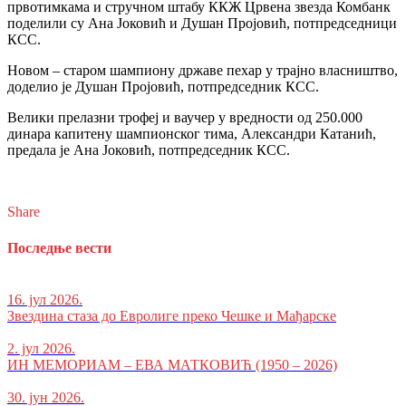
првотимкама и стручном штабу ККЖ Црвена звезда Комбанк
поделили су Ана Јоковић и Душан Пројовић, потпредседници
КСС.
Новом – старом шампиону државе пехар у трајно власништво,
доделио је Душан Пројовић, потпредседник КСС.
Велики прелазни трофеј и ваучер у вредности од 250.000
динара капитену шампионског тима, Александри Катанић,
предала је Ана Јоковић, потпредседник КСС.
Share
Последње вести
16. јул 2026.
Звездина стаза до Евролиге преко Чешке и Мађарске
2. јул 2026.
ИН МЕМОРИАМ – ЕВА МАТКОВИЋ (1950 – 2026)
30. јун 2026.