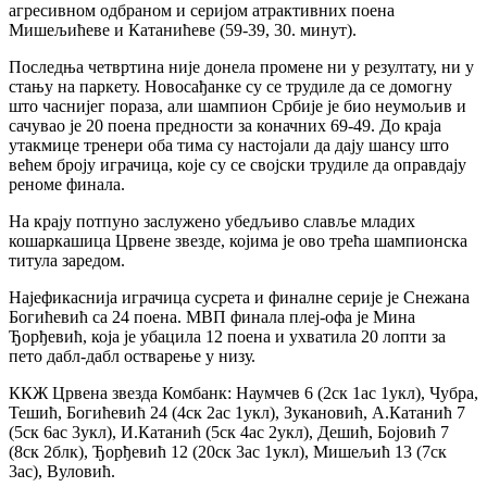
агресивном одбраном и серијом атрактивних поена
Мишељићеве и Катанићеве (59-39, 30. минут).
Последња четвртина није донела промене ни у резултату, ни у
стању на паркету. Новосађанке су се трудиле да се домогну
што часнијег пораза, али шампион Србије је био неумољив и
сачувао је 20 поена предности за коначних 69-49. До краја
утакмице тренери оба тима су настојали да дају шансу што
већем броју играчица, које су се својски трудиле да оправдају
реноме финала.
На крају потпуно заслужено убедљиво славље младих
кошаркашица Црвене звезде, којима је ово трећа шампионска
титула заредом.
Најефикаснија играчица сусрета и финалне серије је Снежана
Богићевић са 24 поена. МВП финала плеј-офа је Мина
Ђорђевић, која је убацила 12 поена и ухватила 20 лопти за
пето дабл-дабл остварење у низу.
ККЖ Црвена звезда Комбанк: Наумчев 6 (2ск 1ас 1укл), Чубра,
Тешић, Богићевић 24 (4ск 2ас 1укл), Зукановић, А.Катанић 7
(5ск 6ас 3укл), И.Катанић (5ск 4ас 2укл), Дешић, Бојовић 7
(8ск 2блк), Ђорђевић 12 (20ск 3ас 1укл), Мишељић 13 (7ск
3ас), Вуловић.