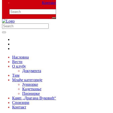
Контакт
Насловна
Вести
О клубу
Документа
Тим
Млађе категорије
Јуниорке
Кадеткиње
Пионирке
Камп „Драгана Вуковић“
Спонзори
Контакт