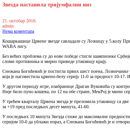
Звезда наставила тријумфални низ
21. октобар 2018.
admin
Нема коментара
Кошаркашице Црвене звезде савладале су Лозницу у 5.колу Прве
WABA лигу.
Без већих проблема су до нове победе стигле шампионке Србије.
сломи противника и мирно приведе утакмицу крају.
Снежана Богићевић је постигла првих шест поена, Лозничанке тр
која је наговестила црвено-белу серију 11-0 за предност 10-17
У другом периоду игре, изабранице Драган Вуковића су контрол
Није било пуно кошева, по 12 на обе стране, МекРој је мини се
У трећем кварталу Црвена звезда је преломила утакмицу са две с
за +19 пред последњих десет минута, 41-60.
У последњих 10 минута Звезда стиже до максималне предности н
серијом 10-0 да ублажи пораз, а Снежана Богићевић је и отвори