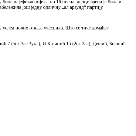
биле најефикасније са по 16 поена, двоцифрена је била и
забележила још једну одличну „ал араунд“ партију.
у услед нових отказа учесника. Што се тиче домаћег
ић 7 (5ск 3ас 3укл), И.Катанић 15 (2ск 2ас), Дешић, Бојовић