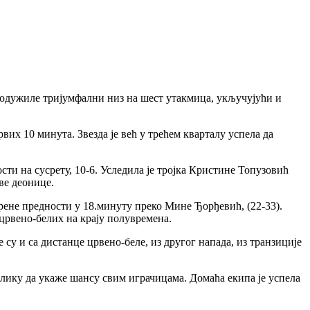
продужиле тријумфални низ на шест утакмица, укључујући и
вих 10 минута. Звезда је већ у трећем кварталу успела да
сти на сусрету, 10-6. Уследила је тројка Кристине Топузовић
ве деонице.
рене предности у 18.минуту преко Мине Ђорђевић, (22-33).
 црвено-белих на крају полувремена.
 су и са дистанце црвено-беле, из другог напада, из транзиције
илику да укаже шансу свим играчицама. Домаћа екипа је успела