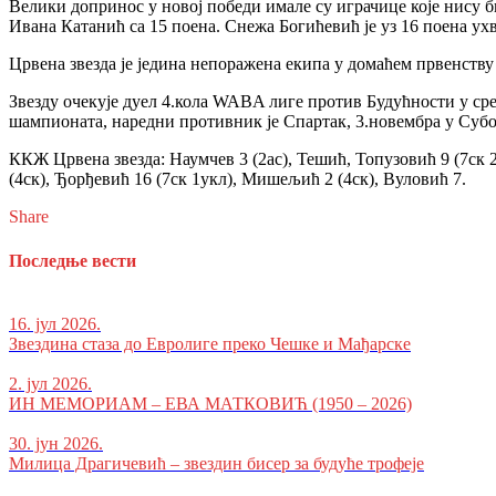
Велики допринос у новој победи имале су играчице које нису б
Ивана Катанић са 15 поена. Снежа Богићевић је уз 16 поена ухв
Црвена звезда је једина непоражена екипа у домаћем првенству
Звезду очекује дуел 4.кола WABA лиге против Будућности у сре
шампионата, наредни противник је Спартак, 3.новембра у Суб
ККЖ Црвена звезда: Наумчев 3 (2ас), Тешић, Топузовић 9 (7ск 2а
(4ск), Ђорђевић 16 (7ск 1укл), Мишељић 2 (4ск), Вуловић 7.
Share
Последње вести
16. јул 2026.
Звездина стаза до Евролиге преко Чешке и Мађарске
2. јул 2026.
ИН МЕМОРИАМ – ЕВА МАТКОВИЋ (1950 – 2026)
30. јун 2026.
Милица Драгичевић – звездин бисер за будуће трофеје