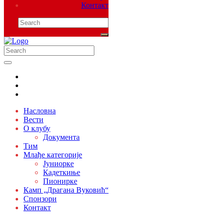
Контакт
Насловна
Вести
О клубу
Документа
Тим
Млађе категорије
Јуниорке
Кадеткиње
Пионирке
Камп „Драгана Вуковић“
Спонзори
Контакт