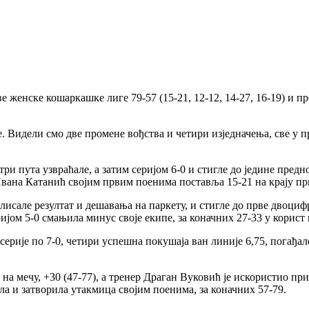
 женске кошаркашке лиге 79-57 (15-21, 12-12, 14-27, 16-19) и 
 Видели смо две промене вођства и четири изједначења, све у пр
и пута узвраћале, а затим серијом 6-0 и стигле до једине предно
. Ивана Катанић својим првим поенима поставља 15-21 на крају пр
исале резултат и дешавања на паркету, и стигле до прве двоциф
ријом 5-0 смањила минус своје екипе, за коначних 27-33 у корист
ерије по 7-0, четири успешна покушаја ван линије 6,75, погађале
а мечу, +30 (47-77), а тренер Драган Вуковић је искористио пр
ла и затворила утакмица својим поенима, за коначних 57-79.