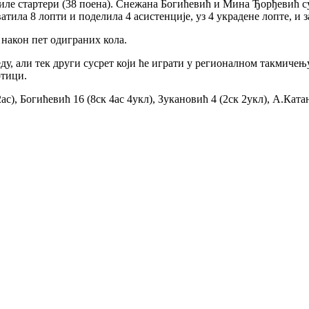
иле стартери (38 поена). Снежана Богићевић и Мина Ђорђевић су 
атила 8 лопти и поделила 4 асистенције, уз 4 украдене лопте, и 
 након пет одиграних кола.
ду, али тек други сусрет који ће играти у регионалном такмичењ
отици.
с), Богићевић 16 (8ск 4ас 4укл), Зукановић 4 (2ск 2укл), А.Катан