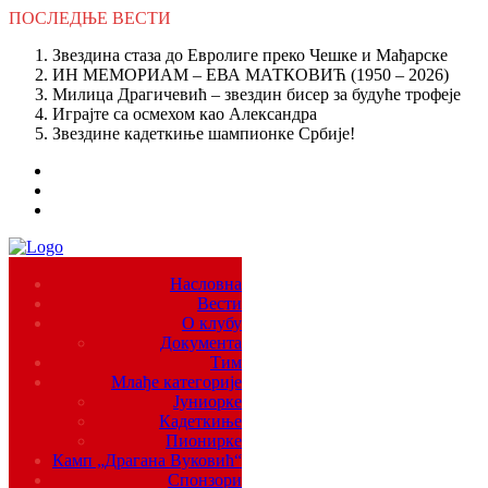
ПОСЛЕДЊЕ
ВЕСТИ
Звездина стаза до Евролиге преко Чешке и Мађарске
ИН МЕМОРИАМ – ЕВА МАТКОВИЋ (1950 – 2026)
Милица Драгичевић – звездин бисер за будуће трофеје
Играјте са осмехом као Александра
Звездине кадеткиње шампионке Србије!
Насловна
Вести
О клубу
Документа
Тим
Млађе категорије
Јуниорке
Кадеткиње
Пионирке
Камп „Драгана Вуковић“
Спонзори