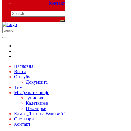
Контакт
Насловна
Вести
О клубу
Документа
Тим
Млађе категорије
Јуниорке
Кадеткиње
Пионирке
Камп „Драгана Вуковић“
Спонзори
Контакт