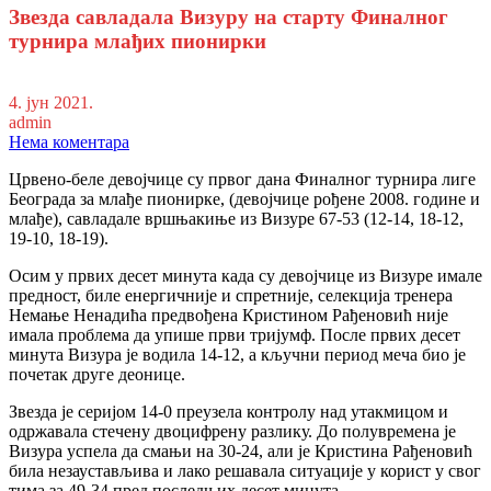
Звезда савладала Визуру на старту Финалног
турнира млађих пионирки
4. јун 2021.
admin
Нема коментара
Црвено-беле девојчице су првог дана Финалног турнира лиге
Београда за млађе пионирке, (девојчице рођене 2008. године и
млађе), савладале вршњакиње из Визуре 67-53 (12-14, 18-12,
19-10, 18-19).
Осим у првих десет минута када су девојчице из Визуре имале
предност, биле енергичније и спретније, селекција тренера
Немање Ненадића предвођена Кристином Рађеновић није
имала проблема да упише први тријумф. После првих десет
минута Визура је водила 14-12, а кључни период меча био је
почетак друге деонице.
Звезда је серијом 14-0 преузела контролу над утакмицом и
одржавала стечену двоцифрену разлику. До полувремена је
Визура успела да смањи на 30-24, али је Кристина Рађеновић
била незаустављива и лако решавала ситуације у корист у свог
тима за 49-34 пред последњих десет минута.