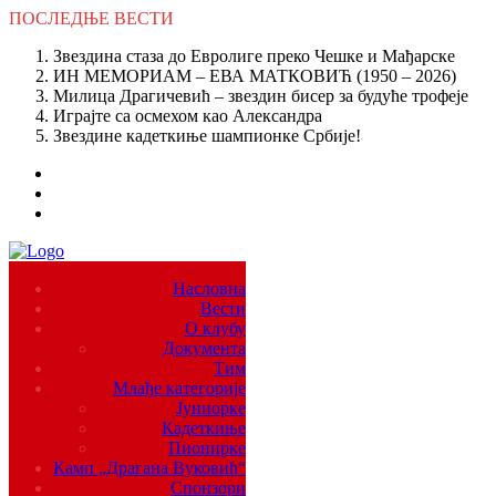
ПОСЛЕДЊЕ
ВЕСТИ
Звездина стаза до Евролиге преко Чешке и Мађарске
ИН МЕМОРИАМ – ЕВА МАТКОВИЋ (1950 – 2026)
Милица Драгичевић – звездин бисер за будуће трофеје
Играјте са осмехом као Александра
Звездине кадеткиње шампионке Србије!
Насловна
Вести
О клубу
Документа
Тим
Млађе категорије
Јуниорке
Кадеткиње
Пионирке
Камп „Драгана Вуковић“
Спонзори