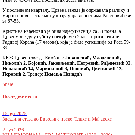
У последњем кварталу, Црвена звезда је одржавала разлику и
мирно привела утакмицу крају управо поенима Рађеновићеве
за 67-53.
Кристина Рађеновић је била најефикаснија са 33 поена, а
Црвену звезду у суботу очекује меч 2.кола против екипе
Радивој Кораћа (17 часова), која је била успешнија од Раса 59-
39.
ККЖ Црвена звезда Комбанк:
Јовашевић, Младеновић,
Николић 2, Бојовић, Јаковљевић, Петровић, Рађеновић 33,
Новаковић 14, Маринковић 3, Поповић, Цветковић 13,
Перовић
2
. Тренер:
Немања Ненадић
Share
Последње вести
16. јул 2026.
Звездина стаза до Евролиге преко Чешке и Мађарске
2. јул 2026.