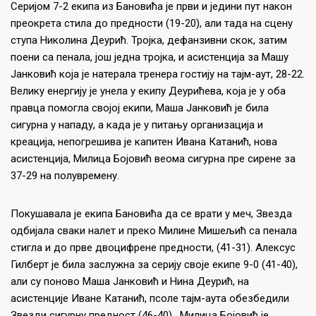
Серијом 7-2 екипа из Бановића је први и једини пут након
преокрета стила до предности (19-20), али тада на сцену
ступа Николина Деурић. Тројка, дефанзивни скок, затим
поени са пенала, још једна тројка, и асистенција за Машу
Јанковић која је натерала тренера гостију на тајм-аут, 28-22.
Велику енергију је унела у екипу Деурићева, која је у оба
правца помогла својој екипи, Маша Јанковић је била
сигурна у нападу, а када је у питању организација и
креација, непогрешива је капитен Ивана Катанић, нова
асистенција, Милица Бојовић веома сигурна пре сирене за
37-29 на полувремену.
Покушавала је екипа Бановића да се врати у меч, Звезда
одбијала сваки налет и преко Милине Мишељић са пенала
стигла и до прве двоцифрене предности, (41-31). Алексус
Гилберт је била заслужна за серију своје екипе 9-0 (41-40),
али су поново Маша Јанковић и Нина Деурић, на
асистенције Иване Катанић, псоле тајм-аута обезбедили
Звезди сигурну предност (46-40). Милица Бојовић је