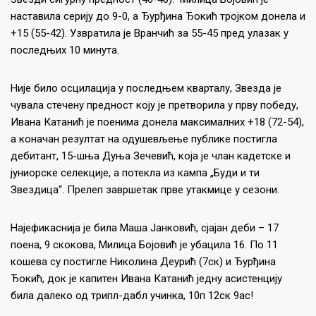
наставила серију до 9-0, а Ђурђина Ђокић тројком донела и
+15 (55-42). Узвратила је Вранчић за 55-45 пред улазак у
последњих 10 минута.
Није било осцилација у последњем кварталу, Звезда је
чувала стечену предност коју је претворила у прву победу,
Ивана Катанић је поенима донела максималних +18 (72-54),
а коначан резултат на одушевљење публике постигла
дебитант, 15-шња Дуња Зечевић, која је члан кадетске и
јуниорске селекције, а потекла из кампа „Буди и ти
Звездица“. Прелеп завршетак прве утакмице у сезони.
Најефикаснија је била Маша Јанковић, сјајан деби – 17
поена, 9 скокова, Милица Бојовић је убацила 16. По 11
кошева су постигле Николина Деурић (7ск) и Ђурђина
Ђокић, док је капитен Ивана Катанић једну асистенцију
била далеко од трипл-дабл учинка, 10п 12ск 9ас!