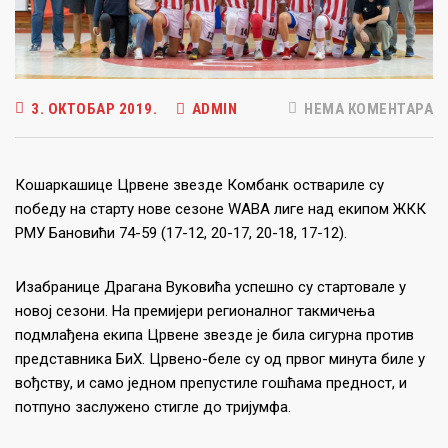
3. ОКТОБАР 2019.
ADMIN
НЕМА КОМЕНТАРА
Кошаркашице Црвене звезде Комбанк оствариле су
победу на старту нове сезоне WABA лиге над екипом ЖКК
РМУ Бановићи 74-59 (17-12, 20-17, 20-18, 17-12).
Изабранице Драгана Вуковића успешно су стартовале у
новој сезони. На премијери регионалног такмичења
подмлађена екипа Црвене звезде је била сигурна против
представника БиХ. Црвено-беле су од првог минута биле у
вођству, и само једном препустиле гошћама предност, и
потпуно заслужено стигле до тријумфа.