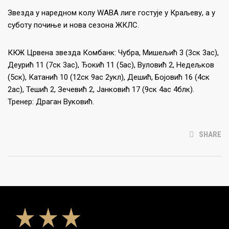
Звезда у наредном колу WABA лиге гостује у Краљеву, а у
суботу почиње и нова сезона ЖКЛС.
ККЖ Црвена звезда Комбанк: Чубра, Мишељић 3 (3ск 3ас),
Деурић 11 (7ск 3ас), Ђокић 11 (5ас), Вуловић 2, Недељков
(5ск), Катанић 10 (12ск 9ас 2укл), Дешић, Бојовић 16 (4ск
2ас), Тешић 2, Зечевић 2, Јанковић 17 (9ск 4ас 4блк).
Тренер: Драган Вуковић.
SHARE