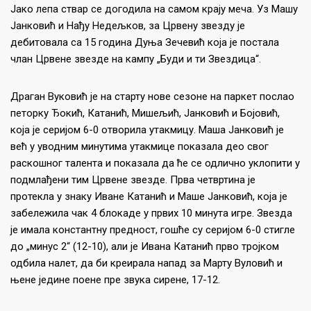
Јако лепа ствар се догодила на самом крају меча. Уз Машу
Јанковић и Нађу Недељков, за Црвену звезду је
дебитовала са 15 година Дуња Зечевић која је постала
члан Црвене звезде на кампу „Буди и ти Звездица“.
Драган Вуковић је на старту нове сезоне на паркет послао
петорку Ђокић, Катанић, Мишељић, Јанковић и Бојовић,
која је серијом 6-0 отворила утакмицу. Маша Јанковић је
већ у уводним минутима утакмице показала део свог
раскошног талента и показала да ће се одлично уклопити у
подмлађени тим Црвене звезде. Прва четвртина је
протекла у знаку Иване Катанић и Маше Јанковић, која је
забележила чак 4 блокаде у првих 10 минута игре. Звезда
је имала константну предност, гошће су серијом 6-0 стигле
до „минус 2“ (12-10), али је Ивана Катанић прво тројком
одбила налет, да би креирала напад за Марту Вуловић и
њене једине поене пре звука сирене, 17-12.