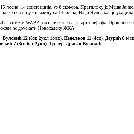
 поена, 14 асистенција, уз 8 скокова. Пратиле су је Маша Јанков
 најефикаснију утакмицу са 13 поена, Нађа Недељков је убацила 
ћа, затим и WABA лиге, очекује нас старт плеј-офа. Прошлосезо
звезда ће дочекати Новосадску ЖКА.
, Вуловић 12 (6ск 2укл 1блк), Недељков 11 (4ск), Деурић 8 (4с
ељић 7 (8ск 6ас 2укл)
. Тренер:
Драган Вуковић