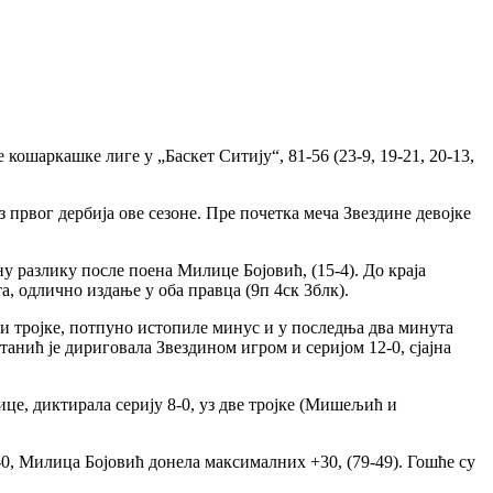
шаркашке лиге у „Баскет Ситију“, 81-56 (23-9, 19-21, 20-13,
 првог дербија ове сезоне. Пре почетка меча Звездине девојке
у разлику после поена Милице Бојовић, (15-4). До краја
, одлично издање у оба правца (9п 4ск 3блк).
три тројке, потпуно истопиле минус и у последња два минута
танић је дириговала Звездином игром и серијом 12-0, сјајна
це, диктирала серију 8-0, уз две тројке (Мишељић и
0, Милица Бојовић донела максималних +30, (79-49). Гошће су