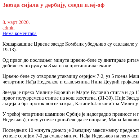
Звезда сијала у дербију, следи плеј-оф
8. март 2020.
admin
Нема коментара
Кошаркашице Црвене звезде Комбанк убедљиво су савладале у де
19-13).
Од првог до последњег минута црвено-беле су диктирале ритам 
добиле су по ружу за 8.март од противничке екипе.
Црвено-беле су отвориле утакмицу серијом 7-2, уз 5 поена Маш
четвртине Нађа Недељков и слављеница Нина Деурић тројкама су
Звезда је преко Милице Бојовић и Марте Вуловић стигла и до 15
првог полувремена стигле на кош заостатка, (31-30). Није Звез
акција и брз проток лопте за крај, Катанић-Јанковић за Милицу 
У трећој четвртини шампион Србије је надоградио предност и п
Недељков), нису успеле црно-беле да се опораве, Маша Јанкови
Последњих 10 минута донело је Звездину максималну предност 
успеле серијом 7-0 да смање минус, Нађа Недељков на лепу ас