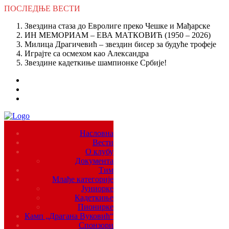
ПОСЛЕДЊЕ
ВЕСТИ
Звездина стаза до Евролиге преко Чешке и Мађарске
ИН МЕМОРИАМ – ЕВА МАТКОВИЋ (1950 – 2026)
Милица Драгичевић – звездин бисер за будуће трофеје
Играјте са осмехом као Александра
Звездине кадеткиње шампионке Србије!
Насловна
Вести
О клубу
Документа
Тим
Млађе категорије
Јуниорке
Кадеткиње
Пионирке
Камп „Драгана Вуковић“
Спонзори