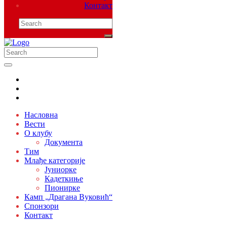
Контакт
Насловна
Вести
О клубу
Документа
Тим
Млађе категорије
Јуниорке
Кадеткиње
Пионирке
Камп „Драгана Вуковић“
Спонзори
Контакт