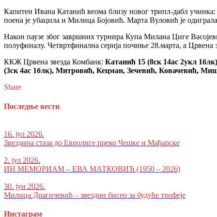
Капитен Ивана Катанић веома близу новог трипл-дабл учинка: 15
поена је убацила и Милица Бојовић. Марта Вуловић је одиграла
Након паузе због завршних турнира Купа Милана Циге Васојеви
полуфиналу. Четвртфинална серија почиње 28.марта, а Црвена 
ККЖ Црвена звезда Комбанк:
Катанић 15 (8ск 14ас 2укл 1блк)
(3ск 4ас 1блк), Митровић, Кецман, Зечевић, Ковачевић, Миш
Share
Последње вести
16. јул 2026.
Звездина стаза до Евролиге преко Чешке и Мађарске
2. јул 2026.
ИН МЕМОРИАМ – ЕВА МАТКОВИЋ (1950 – 2026)
30. јун 2026.
Милица Драгичевић – звездин бисер за будуће трофеје
Инстаграм