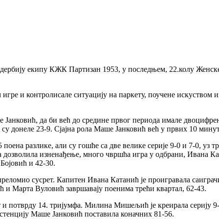
рбију екипу КЖК Партизан 1953, у последњем, 22.колу Женске ко
игре и контролисале ситуацију на паркету, поучене искуством из
е Јанковић, да би већ до средине првог периода имале двоцифрен
 донеле 23-9. Сјајна рола Маше Јанковић већ у првих 10 минута
 поена разлике, али су гошће са две велике серије 9-0 и 7-0, уз 
да дозволила изненађење, много чвршћа игра у одбрани, Ивана Ка
Бојовић и 42-30.
реломио сусрет. Капитен Ивана Катанић је проигравала саиграчи
ћ и Марта Вуловић завршавају поенима трећи квартал, 62-43.
и потврду 14. тријумфа. Милина Мишељић је креирала серију 9-
истенцију Маше Јанковић поставила коначних 81-56.