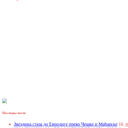
Последње вести
Звездина стаза до Евролиге преко Чешке и Мађарске
16. ј