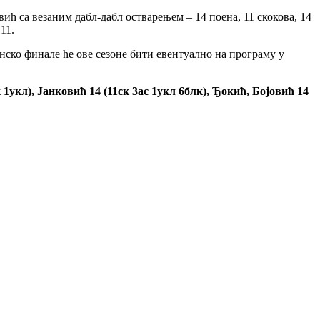
ић са везаним дабл-дабл остварењем – 14 поена, 11 скокова, 14
11.
нско финале ће ове сезоне бити евентуално на програму у
к 1укл), Јанковић 14 (11ск 3ас 1укл 6блк), Ђокић, Бојовић 14