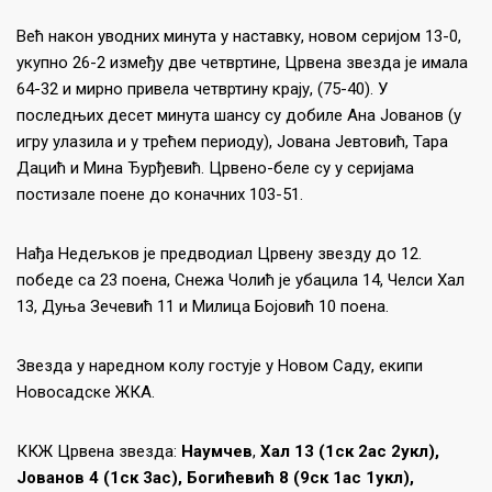
Већ након уводних минута у наставку, новом серијом 13-0,
укупно 26-2 између две четвртине, Црвена звезда је имала
64-32 и мирно привела четвртину крају, (75-40). У
последњих десет минута шансу су добиле Ана Јованов (у
игру улазила и у трећем периоду), Јована Јевтовић, Тара
Дацић и Мина Ђурђевић. Црвено-беле су у серијама
постизале поене до коначних 103-51.
Нађа Недељков је предводиал Црвену звезду до 12.
победе са 23 поена, Снежа Чолић је убацила 14, Челси Хал
13, Дуња Зечевић 11 и Милица Бојовић 10 поена.
Звезда у наредном колу гостује у Новом Саду, екипи
Новосадске ЖКА.
ККЖ Црвена звезда:
Наумчев
,
Хал 13 (1ск 2ас 2укл),
Јованов 4 (1ск 3ас), Богићевић 8 (9ск 1ас 1укл),