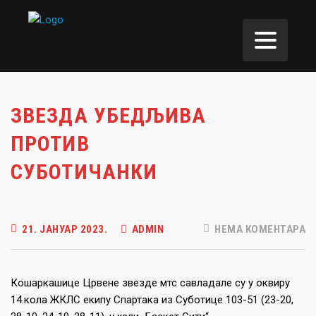
ЗВЕЗДА УБЕДЉИВА
ПРОТИВ
СУБОТИЧАНКИ
21. ЈАНУАР 2023.
ADMIN
НЕМА КОМЕНТАРА
Кошаркашице Црвене звезде мтс савладале су у оквиру
14.кола ЖКЛС екипу Спартака из Суботице 103-51 (23-20,