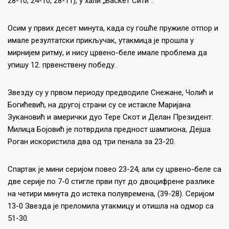
28-10, 24-10, 28-11), у хали „Баскет Сити“.
Осим у првих десет минута, када су гошће пружиле отпор и
имале резултатски прикључак, утакмица је прошла у
мирнијем ритму, и нису црвено-беле имале проблема да
упишу 12. првенствену победу.
Звезду су у првом периоду предводиле Снежане, Чолић и
Богићевић, на другој страни су се истакле Маријана
Зукановић и амерички дуо Тере Скот и Делан Президент.
Милица Бојовић је потврдила предност шампиона, Дејша
Роган искористила два од три пенала за 23-20.
Спартак је мини серијом повео 23-24, али су црвено-беле са
две серије по 7-0 стигле први пут до двоцифрене разлике
на четири минута до истека полувремена, (39-28). Серијом
13-0 Звезда је преломила утакмицу и отишла на одмор са
51-30.