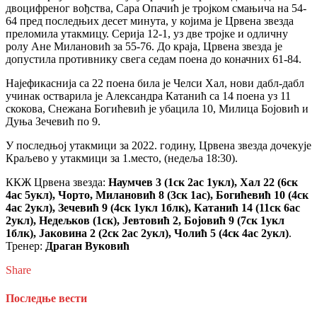
двоцифреног вођства, Сара Опачић је тројком смањича на 54-
64 пред последњих десет минута, у којима је Црвена звезда
преломила утакмицу. Серија 12-1, уз две тројке и одличну
ролу Ане Милановић за 55-76. До краја, Црвена звезда је
допустила противнику свега седам поена до коначних 61-84.
Најефикаснија са 22 поена била је Челси Хал, нови дабл-дабл
учинак остварила је Александра Катанић са 14 поена уз 11
скокова, Снежана Богићевић је убацила 10, Милица Бојовић и
Дуња Зечевић по 9.
У последњој утакмици за 2022. годину, Црвена звезда дочекује
Краљево у утакмици за 1.место, (недеља 18:30).
ККЖ Црвена звезда:
Наумчев 3 (1ск 2ас 1укл), Хал 22 (6ск
4ас 5укл), Чорто, Милановић 8 (3ск 1ас), Богићевић 10 (4ск
4ас 2укл), Зечевић 9 (4ск 1укл 1блк), Катанић 14 (11ск 6ас
2укл), Недељков (1ск), Јевтовић 2, Бојовић 9 (7ск 1укл
1блк), Јаковина 2 (2ск 2ас 2укл), Чолић 5 (4ск 4ас 2укл)
.
Тренер:
Драган Вуковић
Share
Последње вести