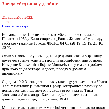
Звезда убедљива у дербију
21. децембар 2022.
admin
Нема коментара
Кошаркашице Црвене звезде мтс убедљиво су савладале
Партизан 1953 у Хали спортова „Ранко Жеравица“ у оквиру
заостале утакмице 10.кола ЖКЛС, 84-61 (28-19, 15-19, 21-16,
20-7).
Осим у првом полувремену, када је домаћа екипа у финишу
друге четвртине успела да истопи двоцифрени минус преко
Катарине Кнежевић и Бојане Мишкић, нису имале проблем
црвено-беле да остваре и десету победу у домаћем
шампионату.
Серијом 10-2 Звезда је започела утакмицу, уз осам поена Челси
Хал. У наставку је шампион Србије контролисао разлику до
поменутог финиша другог периода игре, када су Тина
Јаковина и Александра Катанић одбиле налет противника и
донеле предност пред полувреме, 39-43.
Мини серијама наш тим је у трећој четвртини дошао до новог