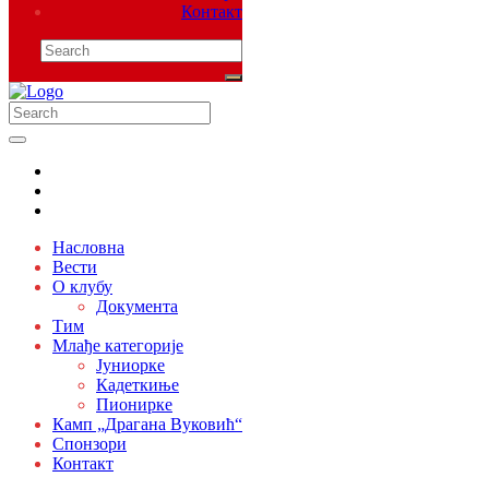
Контакт
Насловна
Вести
О клубу
Документа
Тим
Млађе категорије
Јуниорке
Кадеткиње
Пионирке
Камп „Драгана Вуковић“
Спонзори
Контакт