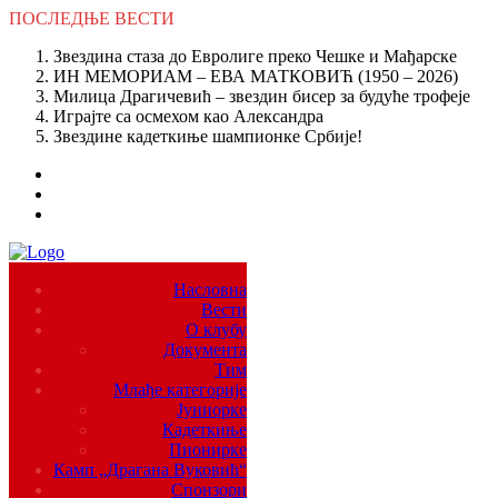
ПОСЛЕДЊЕ
ВЕСТИ
Звездина стаза до Евролиге преко Чешке и Мађарске
ИН МЕМОРИАМ – ЕВА МАТКОВИЋ (1950 – 2026)
Милица Драгичевић – звездин бисер за будуће трофеје
Играјте са осмехом као Александра
Звездине кадеткиње шампионке Србије!
Насловна
Вести
О клубу
Документа
Тим
Млађе категорије
Јуниорке
Кадеткиње
Пионирке
Камп „Драгана Вуковић“
Спонзори