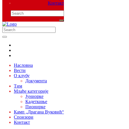
Контакт
Насловна
Вести
О клубу
Документа
Тим
Млађе категорије
Јуниорке
Кадеткиње
Пионирке
Камп „Драгана Вуковић“
Спонзори
Контакт