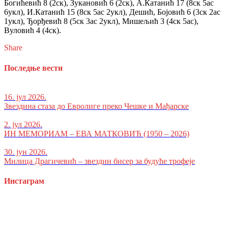
Богићевић 8 (2ск), Зукановић 6 (2ск), А.Катанић 17 (8ск 5ас
6укл), И.Катанић 15 (8ск 5ас 2укл), Дешић, Бојовић 6 (3ск 2ас
1укл), Ђорђевић 8 (5ск 3ас 2укл), Мишељић 3 (4ск 5ас),
Вуловић 4 (4ск).
Share
Последње вести
16. јул 2026.
Звездина стаза до Евролиге преко Чешке и Мађарске
2. јул 2026.
ИН МЕМОРИАМ – ЕВА МАТКОВИЋ (1950 – 2026)
30. јун 2026.
Милица Драгичевић – звездин бисер за будуће трофеје
Инстаграм