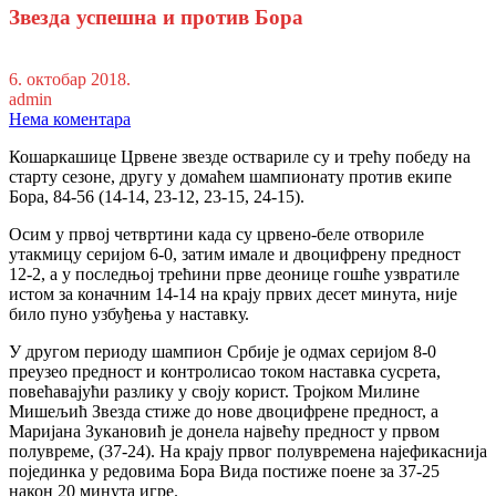
Звезда успешна и против Бора
6. октобар 2018.
admin
Нема коментара
Кошаркашице Црвене звезде оствариле су и трећу победу на
старту сезоне, другу у домаћем шампионату против екипе
Бора, 84-56 (14-14, 23-12, 23-15, 24-15).
Осим у првој четвртини када су црвено-беле отвориле
утакмицу серијом 6-0, затим имале и двоцифрену предност
12-2, а у последњој трећини прве деонице гошће узвратиле
истом за коначним 14-14 на крају првих десет минута, није
било пуно узбуђења у наставку.
У другом периоду шампион Србије је одмах серијом 8-0
преузео предност и контролисао током наставка сусрета,
повећавајући разлику у своју корист. Тројком Милине
Мишељић Звезда стиже до нове двоцифрене предност, а
Маријана Зукановић је донела највећу предност у првом
полувреме, (37-24). На крају првог полувремена најефикаснија
појединка у редовима Бора Вида постиже поене за 37-25
након 20 минута игре.