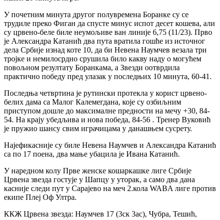
У почетним минута другог полувремена Боранке су се
трудиле преко Фиган да спусте минус испот десет кошева, али
су црвено-беле биле неумољиве ван линије 6,75 (11/23). Прво
је Александра Катанић два пута вратила гошће из источног
дела Србије изнад коте 10, да би Невена Наумчев везала три
тројке и немилосрдно срушила било какву наду о могућем
повољном резултату Боранкама, а Звезди оотврдила
практично победу пред улазак у последњих 10 минута, 60-41.
Последња четвртина је рутински протекла у корист црвено-
белих дама са Малог Калемегдана, које су озбиљним
приступом дошле до максималне предности на мечу +30, 84-
54. На крају убедљива и нова победа, 84-56 . Тренер Вуковић
је пружио шансу свим играчицама у данашњем сусрету.
Најефикасније су биле Невена Наумчев и Александра Катанић
са по 17 поена, два мање убацила је Ивана Катанић.
У наредном колу Прве женске кошаркашке лиге Србије
Црвена звезда гостује у Шапцу у уторак, а само два дана
касније следи пут у Сарајево на меч 2.кола WABA лиге против
екипе Плеј Оф Ултра.
ККЖ Црвена звезда: Наумчев 17 (3ск 3ас), Чубра, Тешић,