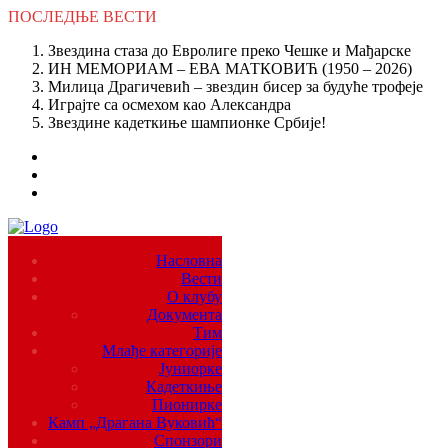
ПОСЛЕДЊЕ
ВЕСТИ
Звездина стаза до Евролиге преко Чешке и Мађарске
ИН МЕМОРИАМ – ЕВА МАТКОВИЋ (1950 – 2026)
Милица Драгичевић – звездин бисер за будуће трофеје
Играјте са осмехом као Александра
Звездине кадеткиње шампионке Србије!
Насловна
Вести
О клубу
Документа
Тим
Млађе категорије
Јуниорке
Кадеткиње
Пионирке
Камп „Драгана Вуковић“
Спонзори