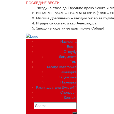
ПОСЛЕДЊЕ
ВЕСТИ
Звездина стаза до Евролиге преко Чешке и М
ИН МЕМОРИАМ – ЕВА МАТКОВИЋ (1950 – 20
Милица Драгичевић – звездин бисер за будућ
Играјте са осмехом као Александра
Звездине кадеткиње шампионке Србије!
Насловна
Вести
О клубу
Документа
Тим
Млађе категорије
Јуниорке
Кадеткиње
Пионирке
Камп „Драгана Вуковић“
Спонзори
Контакт