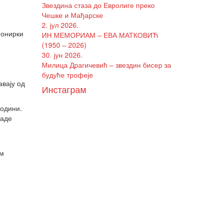
Звездина стаза до Евролиге преко
Чешке и Мађарске
2. јул 2026.
ионирки
ИН МЕМОРИАМ – ЕВА МАТКОВИЋ
(1950 – 2026)
30. јун 2026.
Милица Драгичевић – звездин бисер за
будуће трофеје
вају од
Инстаграм
години.
ладе
ом