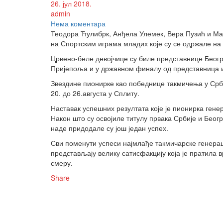
26. јул 2018.
admin
Нема коментара
Теодора Ћулибрк, Анђела Улемек, Вера Пузић и Мар
на Спортским играма младих које су се одржале на
Црвено-беле девојчице су биле представнице Беогр
Пријепоља и у државном финалу од представница 
Звездине пионирке као победнице такмичења у Срби
20. до 26.августа у Сплиту.
Наставак успешних резултата које је пионирка гене
Након што су освојиле титулу првака Србије и Беог
наде придодале су још један успех.
Сви поменути успеси најмлађе такмичарске генераци
представљају велику сатисфакцију која је пратила в
смеру.
Share