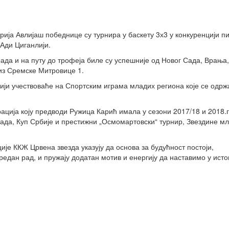
ија Авлијаш победнице су турнира у баскету 3х3 у конкуренцији п
 Ади Циганлији.
ада и на путу до трофеја биле су успешније од Новог Сада, Врања,
из Сремске Митровице 1.
ји учествоваће на Спортским играма младих региона које се одржа
рација коју предводи Ружица Карић имала у сезони 2017/18 и 2018.
рада, Куп Србије и престижни „Осмомартовски“ турнир, Звездине м
је ККЖ Црвена звезда указују да основа за будућност постоји,
редан рад, и пружају додатан мотив и енергију да наставимо у ист