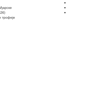
ађарске
26)
е трофеје