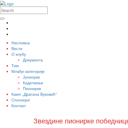
Насловна
Вести
О клубу
Документа
Тим
Млађе категорије
Јуниорке
Кадеткиње
Пионирке
Камп „Драгана Вуковић“
Спонзори
Контакт
Звездине пионирке победниц