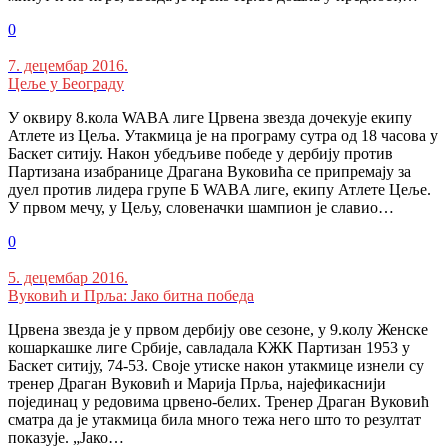
0
7. децембар 2016.
Цеље у Београду
У оквиру 8.кола WABA лиге Црвена звезда дочекује екипу
Атлете из Цеља. Утакмица је на програму сутра од 18 часова у
Баскет ситију. Након убедљиве победе у дербију против
Партизана изабранице Драгана Вуковића се припремају за
дуел против лидера групе Б WABA лиге, екипу Атлете Цеље.
У првом мечу, у Цељу, словеначки шампион је славио…
0
5. децембар 2016.
Вуковић и Прља: Јако битна победа
Црвена звезда је у првом дербију ове сезоне, у 9.колу Женске
кошаркашке лиге Србије, савладала КЖК Партизан 1953 у
Баскет ситију, 74-53. Своје утиске након утакмице изнели су
тренер Драган Вуковић и Марија Прља, најефикаснији
појединац у редовима црвено-белих. Тренер Драган Вуковић
сматра да је утакмица била много тежа него што то резултат
показује. „Јако…