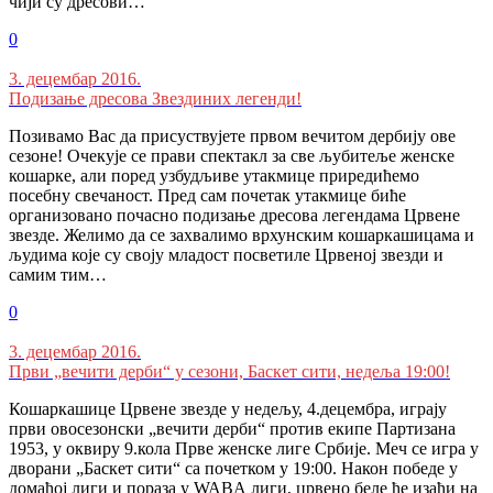
чији су дресови…
0
3. децембар 2016.
Подизање дресова Звездиних легенди!
Позивамо Вас да присуствујете првом вечитом дербију ове
сезоне! Очекује се прави спектакл за све љубитеље женске
кошарке, али поред узбудљиве утакмице приредићемо
посебну свечаност. Пред сам почетак утакмице биће
организовано почасно подизање дресова легендама Црвене
звезде. Желимо да се захвалимо врхунским кошаркашицама и
људима које су своју младост посветиле Црвеној звезди и
самим тим…
0
3. децембар 2016.
Први „вечити дерби“ у сезони, Баскет сити, недеља 19:00!
Кошаркашице Црвене звезде у недељу, 4.децембра, играју
први овосезонски „вечити дерби“ против екипе Партизана
1953, у оквиру 9.кола Прве женске лиге Србије. Меч се игра у
дворани „Баскет сити“ са почетком у 19:00. Након победе у
домаћој лиги и пораза у WABA лиги, црвено беле ће изаћи на