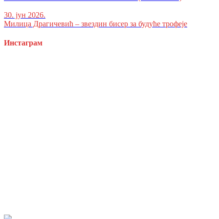
30. јун 2026.
Милица Драгичевић – звездин бисер за будуће трофеје
Инстаграм