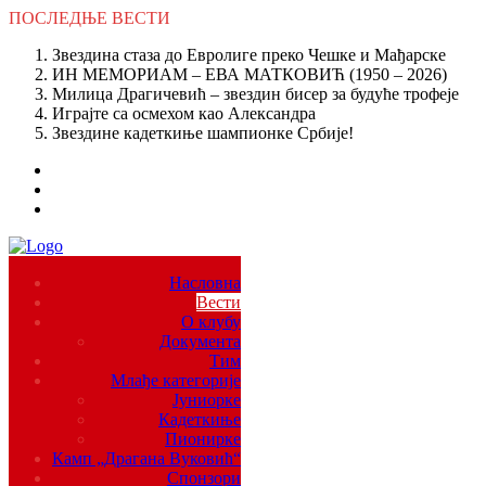
ПОСЛЕДЊЕ
ВЕСТИ
Звездина стаза до Евролиге преко Чешке и Мађарске
ИН МЕМОРИАМ – ЕВА МАТКОВИЋ (1950 – 2026)
Милица Драгичевић – звездин бисер за будуће трофеје
Играјте са осмехом као Александра
Звездине кадеткиње шампионке Србије!
Насловна
Вести
О клубу
Документа
Тим
Млађе категорије
Јуниорке
Кадеткиње
Пионирке
Камп „Драгана Вуковић“
Спонзори