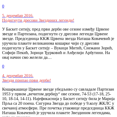
0
5. децембар 2016.
Подигнути дресови Звездиних легенди!
У Баскет ситију, пред први дерби ове сезоне између Црвене
звезде и Партизана, подигнути су дресови легенди Црвене
звезде. Председница ККЖ Црвена звезда Наташа Ковачевић је
уручила плакете великанима кошарке чији су дресови
подигнути у Баскет ситију – Вукици Митић, Снежани Зорић,
Софији Пекић, Зорици Ђурковић и Анђелији Арбутини. На
овај начин смо желели да…
0
4. децембар 2016.
Звезди припао први дерби!
Кошаркашице Црвене звезде убедљиво су савладале Партизан
1953 у првом „вечитом дербију“ ове сезоне, 74-53 (17-18, 25-
10, 18-14, 14-11). Најефикаснија у Баскет ситију била је Марија
Прља са 20 поена. Сигурна Звезда до победе у 9.колу ЖКЛС у
свечаној атмосфери. Пре почетка утакмице председница ККЖ
Наташа Ковачевић је уручила плакете Звездиним легендама,