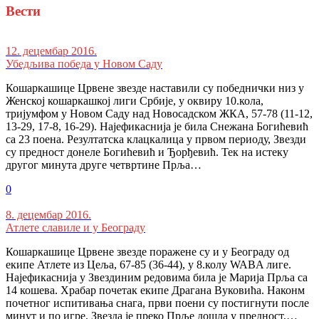
Вести
12. децембар 2016.
Убедљива победа у Новом Саду
Кошаркашице Црвене звезде наставили су победнички низ у
Женској кошаркашкој лиги Србије, у оквиру 10.кола,
тријумфом у Новом Саду над Новосадском ЖКА, 57-78 (11-12,
13-29, 17-8, 16-29). Најефикаснија је била Снежана Богићевић
са 23 поена. Резултатска клацкалица у првом периоду, Звезди
су предност донеле Богићевић и Ђорђевић. Тек на истеку
другог минута друге четвртине Прља…
0
8. децембар 2016.
Атлете славиле и у Београду
Кошаркашице Црвене звезде поражене су и у Београду од
екипе Атлете из Цеља, 67-85 (36-44), у 8.колу WABA лиге.
Најефикаснија у Звездиним редовима била је Марија Прља са
14 кошева. Храбар почетак екипе Драгана Вуковића. Наконм
почетног испитивања снага, први поени су постигнути после
минут и по игре, Звезда је преко Прље дошла у предност,…