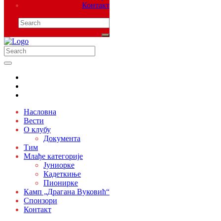
Контакт
Насловна
Вести
О клубу
Документа
Тим
Млађе категорије
Јуниорке
Кадеткиње
Пионирке
Камп „Драгана Вуковић“
Спонзори
Контакт