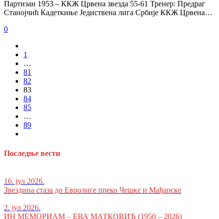
Партизан 1953 – ККЖ Црвена звезда 55-61 Тренер: Предраг
Станојчић Кадеткиње Једиствена лига Србије ККЖ Црвена…
0
1
…
81
82
83
84
85
…
89
Последње вести
16. јул 2026.
Звездина стаза до Евролиге преко Чешке и Мађарске
2. јул 2026.
ИН МЕМОРИАМ – ЕВА МАТКОВИЋ (1950 – 2026)