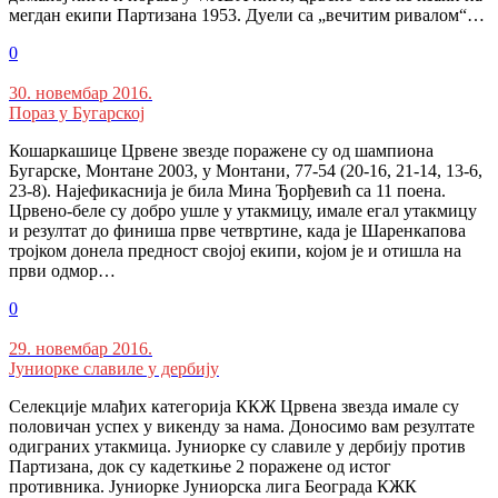
мегдан екипи Партизана 1953. Дуели са „вечитим ривалом“…
0
30. новембар 2016.
Пораз у Бугарској
Кошаркашице Црвене звезде поражене су од шампиона
Бугарске, Монтане 2003, у Монтани, 77-54 (20-16, 21-14, 13-6,
23-8). Најефикаснија је била Мина Ђорђевић са 11 поена.
Црвено-беле су добро ушле у утакмицу, имале егал утакмицу
и резултат до финиша прве четвртине, када је Шаренкапова
тројком донела предност својој екипи, којом је и отишла на
први одмор…
0
29. новембар 2016.
Јуниорке славиле у дербију
Селекције млађих категорија ККЖ Црвена звезда имале су
половичан успех у викенду за нама. Доносимо вам резултате
одиграних утакмица. Јуниорке су славиле у дербију против
Партизана, док су кадеткиње 2 поражене од истог
противника. Јуниорке Јуниорска лига Београда КЖК