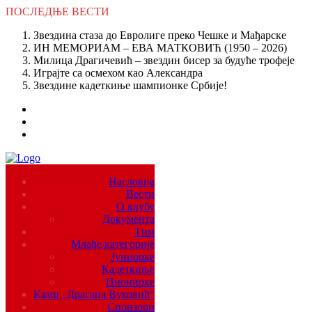
ПОСЛЕДЊЕ
ВЕСТИ
Звездина стаза до Евролиге преко Чешке и Мађарске
ИН МЕМОРИАМ – ЕВА МАТКОВИЋ (1950 – 2026)
Милица Драгичевић – звездин бисер за будуће трофеје
Играјте са осмехом као Александра
Звездине кадеткиње шампионке Србије!
Насловна
Вести
О клубу
Документа
Тим
Млађе категорије
Јуниорке
Кадеткиње
Пионирке
Камп „Драгана Вуковић“
Спонзори