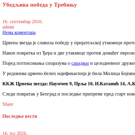
Убедљива победа у Требињу
16. септембар 2016.
admin
Нема коментара
Црвена звезда је славила победу у пријатељској утакмици проти
Након повратка из Ђера и две утакмице против домаћег евроли
Поред потписивања споразума о
сарадњи
и целодневног дружењ
У редовима црвено-белих најефикаснија је била Милица Бојовић
ККЖ Црвена звезда: Наумчев 9, Прља 10, И.Катанић 14, А.К
Следи повратак у Београд и последње припреме пред старт нов
Share
Последње вести
16. јул 2026.